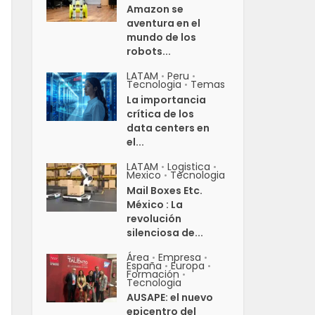
Amazon se
aventura en el
mundo de los
robots...
LATAM
Peru
•
•
Tecnologia
Temas
•
La importancia
crítica de los
data centers en
el...
LATAM
Logistica
•
•
Mexico
Tecnologia
•
Mail Boxes Etc.
México : La
revolución
silenciosa de...
Área
Empresa
•
•
España
Europa
•
•
Formación
•
Tecnologia
AUSAPE: el nuevo
epicentro del