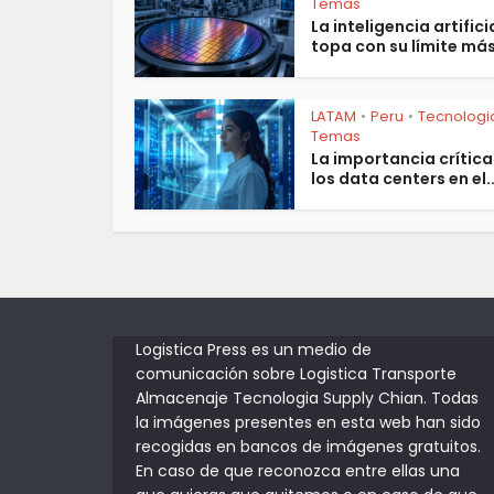
Temas
La inteligencia artifici
topa con su límite más.
LATAM
Peru
Tecnologi
•
•
Temas
La importancia crítica
los data centers en el..
Logistica Press es un medio de
comunicación sobre Logistica Transporte
Almacenaje Tecnologia Supply Chian. Todas
la imágenes presentes en esta web han sido
recogidas en bancos de imágenes gratuitos.
En caso de que reconozca entre ellas una