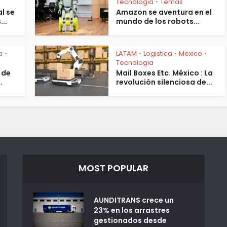
Tecnologia
Temas
•
al se
Amazon se aventura en el
..
mundo de los robots...
a
LATAM
Logistica
Mexico
•
•
•
•
Tecnologia
 de
Mail Boxes Etc. México : La
.
revolución silenciosa de...
MOST POPULAR
AUNDITRANS crece un
23% en los arrastres
gestionados desde