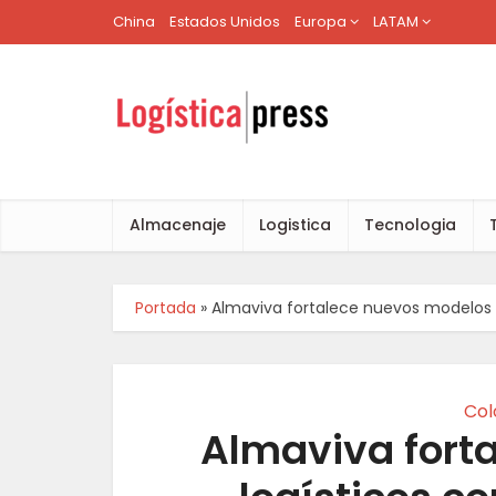
China
Estados Unidos
Europa
LATAM
Almacenaje
Logistica
Tecnologia
Portada
»
Almaviva fortalece nuevos modelos lo
Col
Almaviva fort