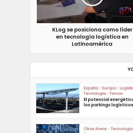
KLog se posiciona como líder
en tecnología logística en
Latinoamérica
Y
España
Europa
Logist
•
•
Tecnologia
Temas
•
El potencial energétic
los parkings logístico
Otras Areas
Tecnologia
•