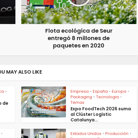
Flota ecológica de Seur
entregó 8 millones de
paquetes en 2020
OU MAY ALSO LIKE
ica
Empresa
España
Europa
•
•
•
•
Packaging
Tecnologia
•
•
Temas
o de
s
Expo FoodTech 2026 suma
al Clúster Logístic
Catalunya...
Estados Unidos
Producción
•
•
•