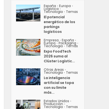
España
Europa
•
•
Logistica
•
Tecnologia
Temas
•
El potencial
energético de los
parkings
logísticos
Empresa
España
•
•
Europa
Packaging
•
•
Tecnologia
Temas
•
Expo FoodTech
2026 suma al
Clúster Logístic...
Otras Areas
•
Tecnologia
Temas
•
La inteligencia
artificial se topa
con su límite
más...
Estados Unidos
•
Producción
•
Tecnologia
Temas
•