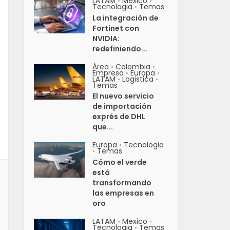
LATAM
Mexico
•
•
Tecnologia
Temas
•
La integración de
Fortinet con
NVIDIA:
redefiniendo...
Área
Colombia
•
•
Empresa
Europa
•
•
LATAM
Logistica
•
•
Temas
El nuevo servicio
de importación
exprés de DHL
que...
Europa
Tecnologia
•
Temas
•
Cómo el verde
está
transformando
las empresas en
oro
LATAM
Mexico
•
•
Tecnologia
Temas
•