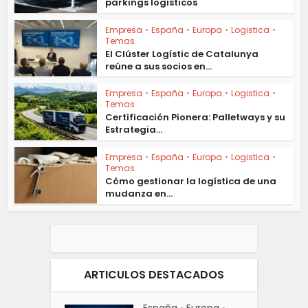
parkings logísticos
Empresa
•
España
•
Europa
•
Logistica
•
Temas
El Clúster Logístic de Catalunya
reúne a sus socios en...
Empresa
•
España
•
Europa
•
Logistica
•
Temas
Certificación Pionera: Palletways y su
Estrategia...
Empresa
•
España
•
Europa
•
Logistica
•
Temas
Cómo gestionar la logística de una
mudanza en...
ARTICULOS DESTACADOS
España
Europa