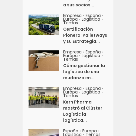
a sus socios...
Empresa
España
•
•
Europa
Logistica
•
•
Temas
Certificación
Pionera: Palletways
y su Estrategia...
Empresa
España
•
•
Europa
Logistica
•
•
Temas
Cómo gestionar la
logística de una
mudanza en...
Empresa
España
•
•
Europa
Logistica
•
•
Temas
Kern Pharma
mostró al Clúster
Logístic la
logística...
España
Europa
•
•
Logistica
Temas
•