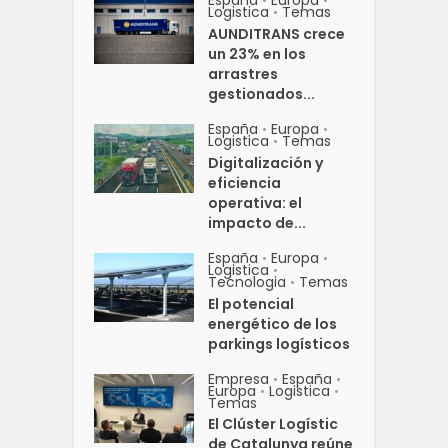
•
•
Logistica
Temas
•
AUNDITRANS crece
un 23% en los
arrastres
gestionados...
España
Europa
•
•
Logistica
Temas
•
Digitalización y
eficiencia
operativa: el
impacto de...
España
Europa
•
•
Logistica
•
Tecnologia
Temas
•
El potencial
energético de los
parkings logísticos
Empresa
España
•
•
Europa
Logistica
•
•
Temas
El Clúster Logístic
de Catalunya reúne