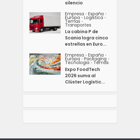
silencio
Empresa
España
•
•
Europa
Logistica
•
•
Temas
•
Transportes
La cabina P de
Scania logra cinco
estrellas en Euro...
Empresa
España
•
•
Europa
Packaging
•
•
Tecnologia
Temas
•
Expo FoodTech
2026 suma al
Clúster Logístic...