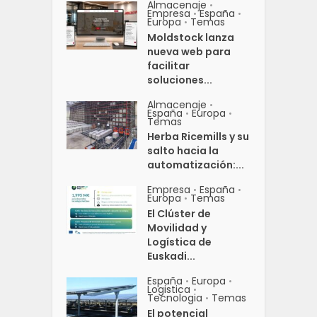
Almacenaje
•
Empresa
España
•
•
Europa
Temas
•
Moldstock lanza
nueva web para
facilitar
soluciones...
Almacenaje
•
España
Europa
•
•
Temas
Herba Ricemills y su
salto hacia la
automatización:...
Empresa
España
•
•
Europa
Temas
•
El Clúster de
Movilidad y
Logística de
Euskadi...
España
Europa
•
•
Logistica
•
Tecnologia
Temas
•
El potencial