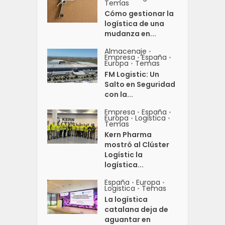
Temas
Cómo gestionar la
logística de una
mudanza en...
Almacenaje
•
Empresa
España
•
•
Europa
Temas
•
FM Logistic: Un
Salto en Seguridad
con la...
Empresa
España
•
•
Europa
Logistica
•
•
Temas
Kern Pharma
mostró al Clúster
Logístic la
logística...
España
Europa
•
•
Logistica
Temas
•
La logística
catalana deja de
aguantar en