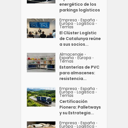
energético de los
parkings logísticos
Empresa
España
•
•
Europa
Logistica
•
•
Temas
El Clúster Logístic
de Catalunya reúne
a sus socios...
Almacenaje
•
España
Europa
•
•
Temas
Estanterías de PVC
para almacenes:
resistencia...
Empresa
España
•
•
Europa
Logistica
•
•
Temas
Certificación
Pionera: Palletways
y su Estrategia...
Empresa
España
•
•
Europa
Logistica
•
•