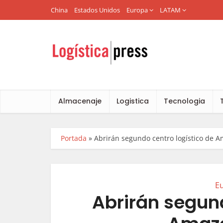
China
Estados Unidos
Europa
LATAM
Almacenaje
Logistica
Tecnologia
Portada
»
Abrirán segundo centro logístico de 
E
Abrirán segund