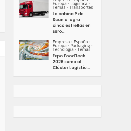
Europa
Logistica
•
•
Temas
Transportes
•
La cabina P de
Scania logra
cinco estrellas en
Euro...
Empresa
España
•
•
Europa
Packaging
•
•
Tecnologia
Temas
•
Expo FoodTech
2026 suma al
Clúster Logístic...