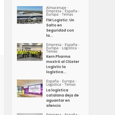
Almacenaje
•
Empresa
España
•
•
Europa
Temas
•
FM Logistic: Un
Salto en
Seguridad con
la...
Empresa
España
•
•
Europa
Logistica
•
•
Temas
Kern Pharma
mostró al Clúster
Logístic la
logística...
España
Europa
•
•
Logistica
Temas
•
La logística
catalana deja de
aguantar en
silencio
Empresa
España
•
•