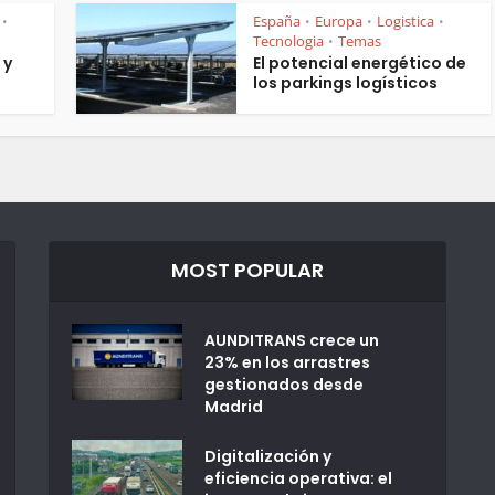
España
Europa
Logistica
•
•
•
•
Tecnologia
Temas
•
 y
El potencial energético de
los parkings logísticos
MOST POPULAR
AUNDITRANS crece un
23% en los arrastres
gestionados desde
Madrid
Digitalización y
eficiencia operativa: el