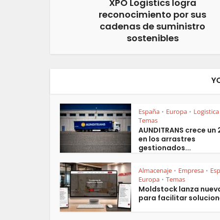
XPO Logistics logra
reconocimiento por sus
cadenas de suministro
sostenibles
Y
España
Europa
Logistica
•
•
Temas
AUNDITRANS crece un
en los arrastres
gestionados...
Almacenaje
Empresa
Es
•
•
Europa
Temas
•
Moldstock lanza nuev
para facilitar solucion