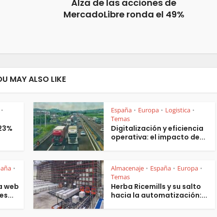
Alza de las acciones de
MercadoLibre ronda el 49%
OU MAY ALSO LIKE
España
Europa
Logistica
•
•
•
•
Temas
 23%
Digitalización y eficiencia
operativa: el impacto de...
paña
Almacenaje
España
Europa
•
•
•
•
Temas
a web
Herba Ricemills y su salto
es...
hacia la automatización:...