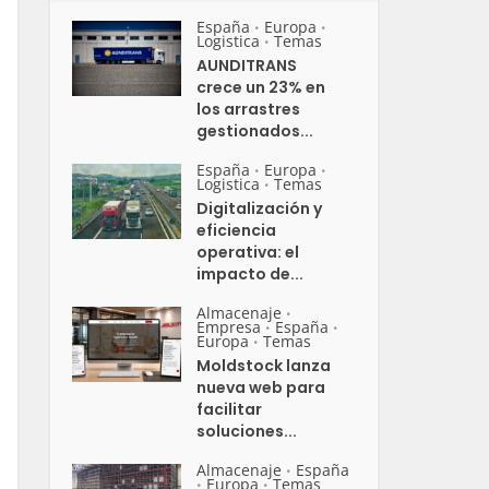
España
Europa
•
•
Logistica
Temas
•
AUNDITRANS
crece un 23% en
los arrastres
gestionados...
España
Europa
•
•
Logistica
Temas
•
Digitalización y
eficiencia
operativa: el
impacto de...
Almacenaje
•
Empresa
España
•
•
Europa
Temas
•
Moldstock lanza
nueva web para
facilitar
soluciones...
Almacenaje
España
•
Europa
Temas
•
•