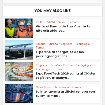
YOU MAY ALSO LIKE
Chile
•
LATAM
•
Naval
•
Temas
Visita al Puerto de San Vicente: Un
hito estratégico...
España
•
Europa
•
Logistica
•
Tecnologia
•
Temas
El potencial energético de los
parkings logísticos
Empresa
•
España
•
Europa
•
Packaging
•
Tecnologia
•
Temas
Expo FoodTech 2026 suma al Clúster
Logístic Catalunya...
Otras Areas
•
Tecnologia
•
Temas
La inteligencia artificial se topa con
su límite más...