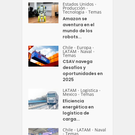
Estados Unidos
•
Producción
•
Tecnologia
Temas
•
Amazon se
aventura en el
mundo de los
robots...
Chile
Europa
•
•
LATAM
Naval
•
•
Temas
CSAV navega
desafíos y
oportunidades en
2025
LATAM
Logistica
•
•
Mexico
Temas
•
Eficiencia
energética en
logística de
carga...
Chile
LATAM
Naval
•
•
Temas
•