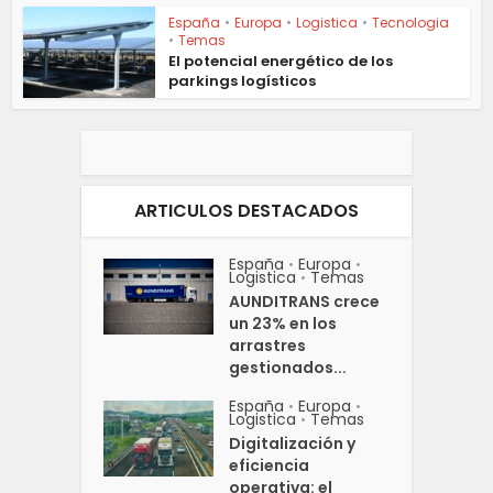
España
•
Europa
•
Logistica
•
Tecnologia
•
Temas
El potencial energético de los
parkings logísticos
ARTICULOS DESTACADOS
España
Europa
•
•
Logistica
Temas
•
AUNDITRANS crece
un 23% en los
arrastres
gestionados...
España
Europa
•
•
Logistica
Temas
•
Digitalización y
eficiencia
operativa: el