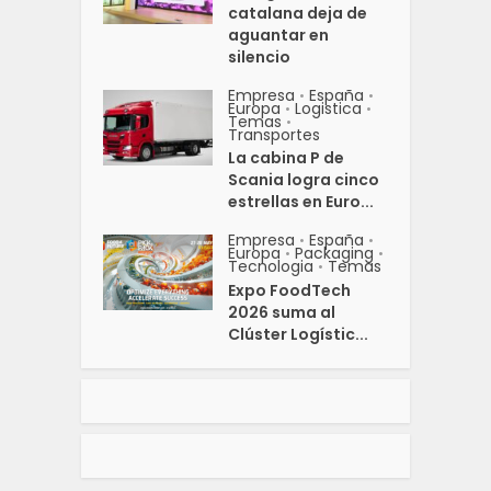
catalana deja de
aguantar en
silencio
Empresa
España
•
•
Europa
Logistica
•
•
Temas
•
Transportes
La cabina P de
Scania logra cinco
estrellas en Euro...
Empresa
España
•
•
Europa
Packaging
•
•
Tecnologia
Temas
•
Expo FoodTech
2026 suma al
Clúster Logístic...