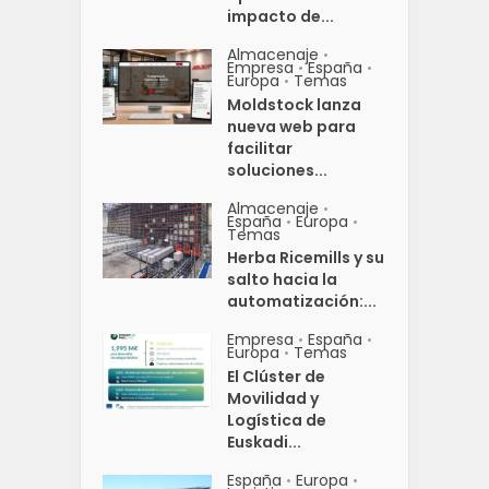
impacto de...
Almacenaje
•
Empresa
España
•
•
Europa
Temas
•
Moldstock lanza
nueva web para
facilitar
soluciones...
Almacenaje
•
España
Europa
•
•
Temas
Herba Ricemills y su
salto hacia la
automatización:...
Empresa
España
•
•
Europa
Temas
•
El Clúster de
Movilidad y
Logística de
Euskadi...
España
Europa
•
•