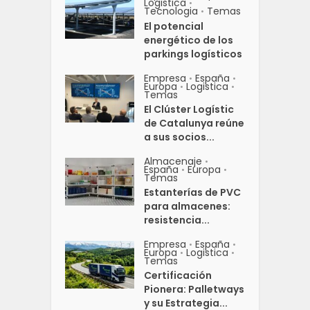
Logistica
•
Tecnologia
Temas
•
El potencial
energético de los
parkings logísticos
Empresa
España
•
•
Europa
Logistica
•
•
Temas
El Clúster Logístic
de Catalunya reúne
a sus socios...
Almacenaje
•
España
Europa
•
•
Temas
Estanterías de PVC
para almacenes:
resistencia...
Empresa
España
•
•
Europa
Logistica
•
•
Temas
Certificación
Pionera: Palletways
y su Estrategia...