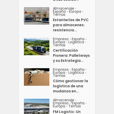
Almacenaje
•
España
Europa
•
•
Temas
Estanterías de PVC
para almacenes:
resistencia...
Empresa
España
•
•
Europa
Logistica
•
•
Temas
Certificación
Pionera: Palletways
y su Estrategia...
Empresa
España
•
•
Europa
Logistica
•
•
Temas
Cómo gestionar la
logística de una
mudanza en...
Almacenaje
•
Empresa
España
•
•
Europa
Temas
•
FM Logistic: Un