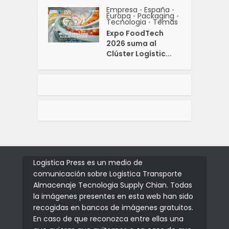
Empresa
España
•
•
Europa
Packaging
•
•
Tecnologia
Temas
•
Expo FoodTech
2026 suma al
Clúster Logístic...
Logistica Press es un medio de
comunicación sobre Logistica Transporte
Almacenaje Tecnologia Supply Chian. Todas
la imágenes presentes en esta web han sido
recogidas en bancos de imágenes gratuitos.
En caso de que reconozca entre ellas una