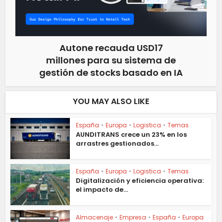
Autone recauda USD17
millones para su sistema de
gestión de stocks basado en IA
YOU MAY ALSO LIKE
España
•
Europa
•
Logistica
•
Temas
AUNDITRANS crece un 23% en los
arrastres gestionados...
España
•
Europa
•
Logistica
•
Temas
Digitalización y eficiencia operativa:
el impacto de...
Almacenaje
•
Empresa
•
España
•
Europa