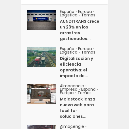
España
Europa
•
•
Logistica
Temas
•
AUNDITRANS crece
un 23% en los
arrastres
gestionados...
España
Europa
•
•
Logistica
Temas
•
Digitalización y
eficiencia
operativa: el
impacto de...
Almacenaje
•
Empresa
España
•
•
Europa
Temas
•
Moldstock lanza
nueva web para
facilitar
soluciones...
Almacenaje
•