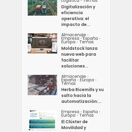
Logistica
Temas
•
Digitalización y
eficiencia
operativa: el
impacto de...
Almacenaje
•
Empresa
España
•
•
Europa
Temas
•
Moldstock lanza
nueva web para
facilitar
soluciones...
Almacenaje
•
España
Europa
•
•
Temas
Herba Ricemills y su
salto hacia la
automatización:...
Empresa
España
•
•
Europa
Temas
•
El Clúster de
Movilidad y