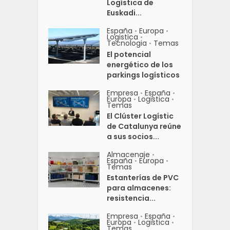
Logística de
Euskadi...
España
Europa
•
•
Logistica
•
Tecnologia
Temas
•
El potencial
energético de los
parkings logísticos
Empresa
España
•
•
Europa
Logistica
•
•
Temas
El Clúster Logístic
de Catalunya reúne
a sus socios...
Almacenaje
•
España
Europa
•
•
Temas
Estanterías de PVC
para almacenes:
resistencia...
Empresa
España
•
•
Europa
Logistica
•
•
Temas