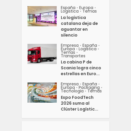
España
Europa
•
•
Logistica
Temas
•
La logística
catalana deja de
aguantar en
silencio
Empresa
España
•
•
Europa
Logistica
•
•
Temas
•
Transportes
La cabina P de
Scania logra cinco
estrellas en Euro...
Empresa
España
•
•
Europa
Packaging
•
•
Tecnologia
Temas
•
Expo FoodTech
2026 suma al
Clúster Logístic...