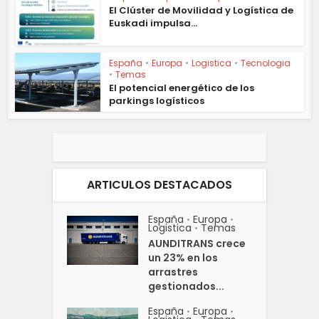
El Clúster de Movilidad y Logística de
Euskadi impulsa...
España
•
Europa
•
Logistica
•
Tecnologia
•
Temas
El potencial energético de los
parkings logísticos
ARTICULOS DESTACADOS
España
Europa
•
•
Logistica
Temas
•
AUNDITRANS crece
un 23% en los
arrastres
gestionados...
España
Europa
•
•