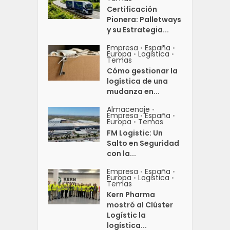
Certificación
Pionera: Palletways
y su Estrategia...
Empresa
España
•
•
Europa
Logistica
•
•
Temas
Cómo gestionar la
logística de una
mudanza en...
Almacenaje
•
Empresa
España
•
•
Europa
Temas
•
FM Logistic: Un
Salto en Seguridad
con la...
Empresa
España
•
•
Europa
Logistica
•
•
Temas
Kern Pharma
mostró al Clúster
Logístic la
logística...