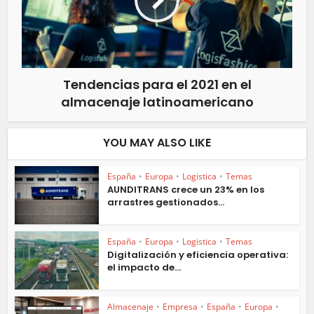
Tendencias para el 2021 en el
almacenaje latinoamericano
YOU MAY ALSO LIKE
España
•
Europa
•
Logistica
•
Temas
AUNDITRANS crece un 23% en los
arrastres gestionados...
España
•
Europa
•
Logistica
•
Temas
Digitalización y eficiencia operativa:
el impacto de...
Almacenaje
•
Empresa
•
España
•
Europa
•