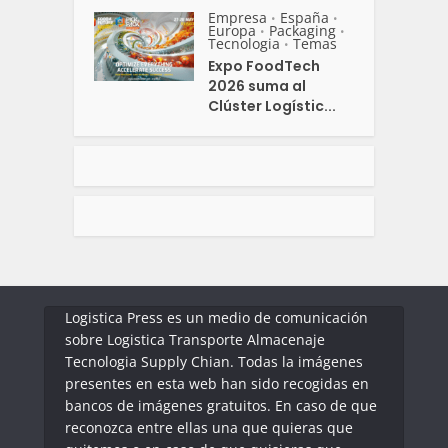
Empresa
España
•
•
Europa
Packaging
•
•
Tecnologia
Temas
•
Expo FoodTech
2026 suma al
Clúster Logístic...
Logistica Press es un medio de comunicación
sobre Logistica Transporte Almacenaje
Tecnologia Supply Chian. Todas la imágenes
presentes en esta web han sido recogidas en
bancos de imágenes gratuitos. En caso de que
reconozca entre ellas una que quieras que