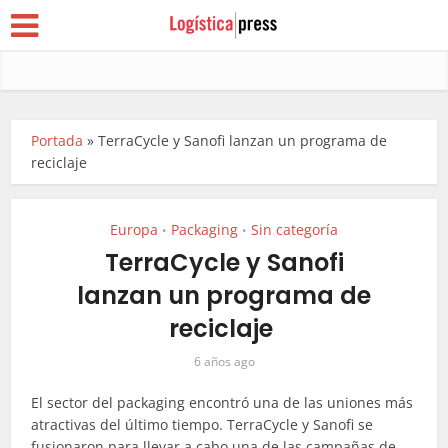
Portada
»
TerraCycle y Sanofi lanzan un programa de
reciclaje
Europa
Packaging
Sin categoría
•
•
TerraCycle y Sanofi
lanzan un programa de
reciclaje
6 años ago
El sector del
packaging
encontró una de las uniones más
atractivas del último tiempo.
TerraCycle
y Sanofi se
fusionaron para llevar a cabo una de las campañas de