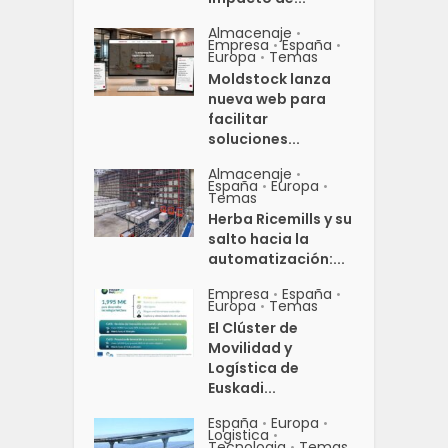
Almacenaje
•
Empresa
España
•
•
Europa
Temas
•
Moldstock lanza
nueva web para
facilitar
soluciones...
Almacenaje
•
España
Europa
•
•
Temas
Herba Ricemills y su
salto hacia la
automatización:...
Empresa
España
•
•
Europa
Temas
•
El Clúster de
Movilidad y
Logística de
Euskadi...
España
Europa
•
•
Logistica
•
Tecnologia
Temas
•