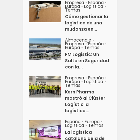
Empresa
España
•
•
Europa
Logistica
•
•
Temas
Cómo gestionar la
logística de una
mudanza en...
Almacenaje
•
Empresa
España
•
•
Europa
Temas
•
FM Logistic: Un
Salto en Seguridad
con la...
Empresa
España
•
•
Europa
Logistica
•
•
Temas
Kern Pharma
mostró al Clúster
Logístic la
logística...
España
Europa
•
•
Logistica
Temas
•
La logística
catalana deja de