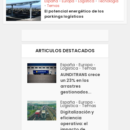
España
•
Europa
•
Logistica
•
Tecnologia
•
Temas
El potencial energético de los
parkings logísticos
ARTICULOS DESTACADOS
España
Europa
•
•
Logistica
Temas
•
AUNDITRANS crece
un 23% en los
arrastres
gestionados...
España
Europa
•
•
Logistica
Temas
•
Digitalización y
eficiencia
operativa: el
impacto de...