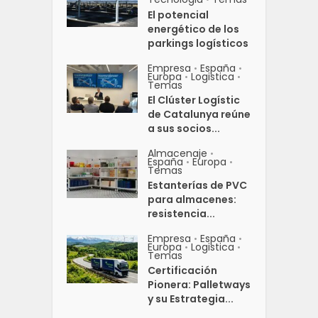
El potencial
energético de los
parkings logísticos
Empresa
España
•
•
Europa
Logistica
•
•
Temas
El Clúster Logístic
de Catalunya reúne
a sus socios...
Almacenaje
•
España
Europa
•
•
Temas
Estanterías de PVC
para almacenes:
resistencia...
Empresa
España
•
•
Europa
Logistica
•
•
Temas
Certificación
Pionera: Palletways
y su Estrategia...