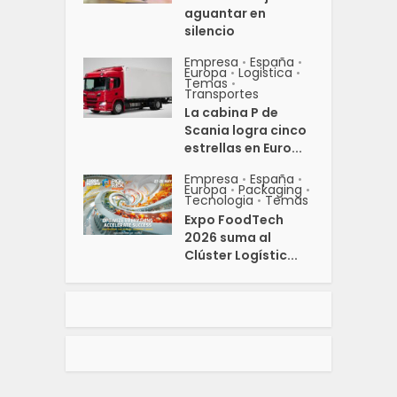
aguantar en
silencio
Empresa
España
•
•
Europa
Logistica
•
•
Temas
•
Transportes
La cabina P de
Scania logra cinco
estrellas en Euro...
Empresa
España
•
•
Europa
Packaging
•
•
Tecnologia
Temas
•
Expo FoodTech
2026 suma al
Clúster Logístic...