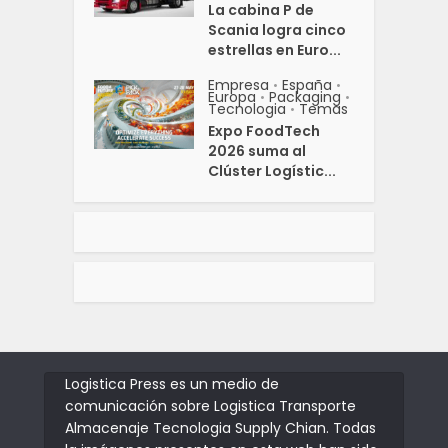
La cabina P de
Scania logra cinco
estrellas en Euro...
Empresa
España
•
•
Europa
Packaging
•
•
Tecnologia
Temas
•
Expo FoodTech
2026 suma al
Clúster Logístic...
Logistica Press es un medio de
comunicación sobre Logistica Transporte
Almacenaje Tecnologia Supply Chian. Todas