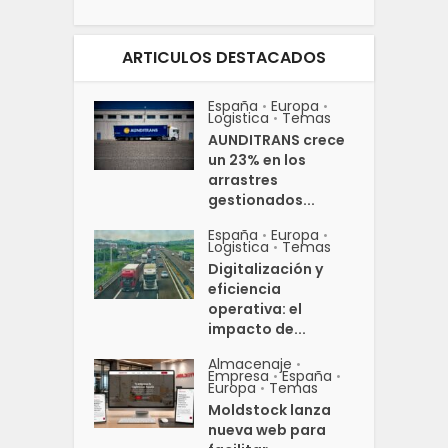
ARTICULOS DESTACADOS
España
Europa
•
•
Logistica
Temas
•
AUNDITRANS crece
un 23% en los
arrastres
gestionados...
España
Europa
•
•
Logistica
Temas
•
Digitalización y
eficiencia
operativa: el
impacto de...
Almacenaje
•
Empresa
España
•
•
Europa
Temas
•
Moldstock lanza
nueva web para