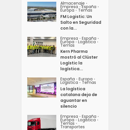
Almacenaje
•
Empresa
España
•
•
Europa
Temas
•
FM Logistic: Un
Salto en Seguridad
con la...
Empresa
España
•
•
Europa
Logistica
•
•
Temas
Kern Pharma
mostró al Clúster
Logístic la
logística...
España
Europa
•
•
Logistica
Temas
•
La logística
catalana deja de
aguantar en
silencio
Empresa
España
•
•
Europa
Logistica
•
•
Temas
•
Transportes