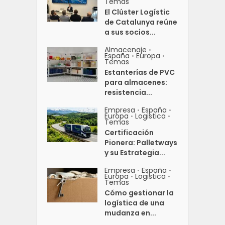
Temas
El Clúster Logístic
de Catalunya reúne
a sus socios...
Almacenaje
•
España
Europa
•
•
Temas
Estanterías de PVC
para almacenes:
resistencia...
Empresa
España
•
•
Europa
Logistica
•
•
Temas
Certificación
Pionera: Palletways
y su Estrategia...
Empresa
España
•
•
Europa
Logistica
•
•
Temas
Cómo gestionar la
logística de una
mudanza en...