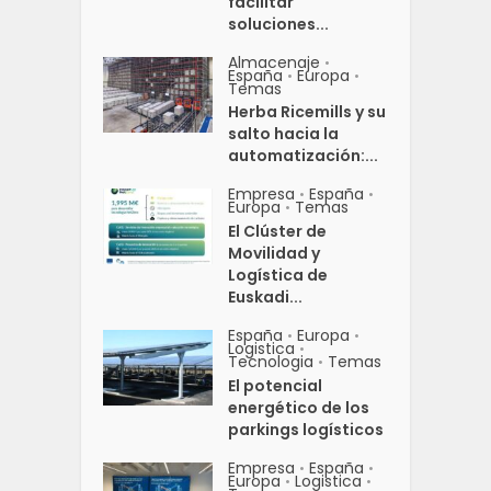
facilitar
soluciones...
Almacenaje
•
España
Europa
•
•
Temas
Herba Ricemills y su
salto hacia la
automatización:...
Empresa
España
•
•
Europa
Temas
•
El Clúster de
Movilidad y
Logística de
Euskadi...
España
Europa
•
•
Logistica
•
Tecnologia
Temas
•
El potencial
energético de los
parkings logísticos
Empresa
España
•
•
Europa
Logistica
•
•