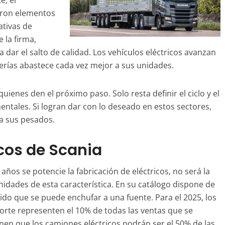
, el
ueron elementos
ativas de
 la firma,
dar el salto de calidad. Los vehículos eléctricos avanzan
terías abastece cada vez mejor a sus unidades.
ienes den el próximo paso. Solo resta definir el ciclo y el
ntales. Si logran dar con lo deseado en estos sectores,
a sus pesados.
cos de Scania
ños se potencie la fabricación de eléctricos, no será la
unidades de esta característica. En su catálogo dispone de
ido que se puede enchufar a una fuente. Para el 2025, los
porte representen el 10% de todas las ventas que se
nen que los camiones eléctricos podrán ser el 50% de las