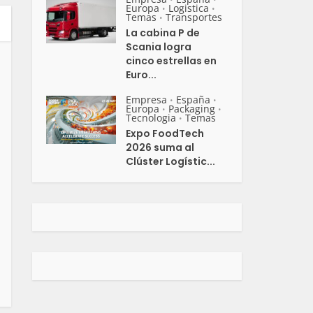
Europa
Logistica
•
•
Temas
Transportes
•
La cabina P de
Scania logra
cinco estrellas en
Euro...
Empresa
España
•
•
Europa
Packaging
•
•
Tecnologia
Temas
•
Expo FoodTech
2026 suma al
Clúster Logístic...