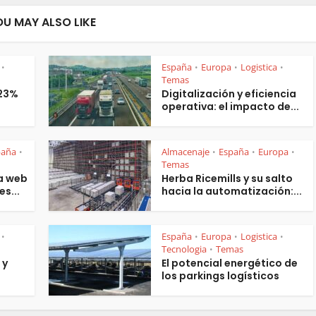
OU MAY ALSO LIKE
España
Europa
Logistica
•
•
•
•
Temas
 23%
Digitalización y eficiencia
operativa: el impacto de...
paña
Almacenaje
España
Europa
•
•
•
•
Temas
a web
Herba Ricemills y su salto
es...
hacia la automatización:...
España
Europa
Logistica
•
•
•
•
Tecnologia
Temas
•
 y
El potencial energético de
los parkings logísticos