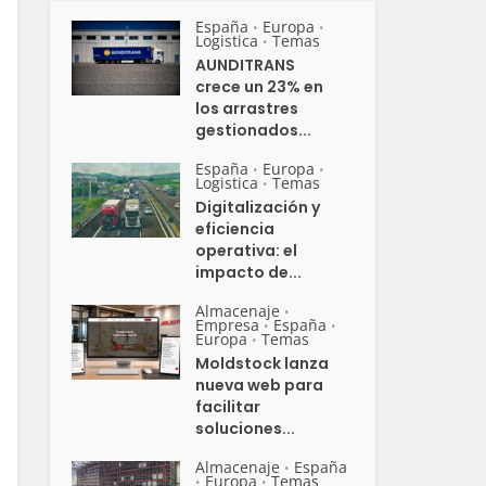
España
Europa
•
•
Logistica
Temas
•
AUNDITRANS
crece un 23% en
los arrastres
gestionados...
España
Europa
•
•
Logistica
Temas
•
Digitalización y
eficiencia
operativa: el
impacto de...
Almacenaje
•
Empresa
España
•
•
Europa
Temas
•
Moldstock lanza
nueva web para
facilitar
soluciones...
Almacenaje
España
•
Europa
Temas
•
•