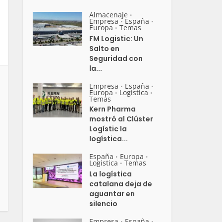
Almacenaje
•
Empresa
España
•
•
Europa
Temas
•
FM Logistic: Un
Salto en
Seguridad con
la...
Empresa
España
•
•
Europa
Logistica
•
•
Temas
Kern Pharma
mostró al Clúster
Logístic la
logística...
España
Europa
•
•
Logistica
Temas
•
La logística
catalana deja de
aguantar en
silencio
Empresa
España
•
•