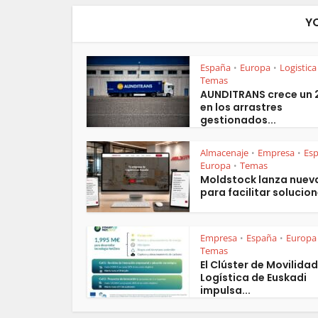
Y
España
Europa
Logistica
•
•
Temas
AUNDITRANS crece un
en los arrastres
gestionados...
Almacenaje
Empresa
Es
•
•
Europa
Temas
•
Moldstock lanza nuev
para facilitar solucion
Empresa
España
Europa
•
•
Temas
El Clúster de Movilidad
Logística de Euskadi
impulsa...