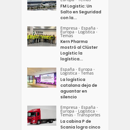
FM Logistic: Un
Salto en Seguridad
con la...
Empresa
España
•
•
Europa
Logistica
•
•
Temas
Kern Pharma
mostró al Clúster
Logístic la
logística...
España
Europa
•
•
Logistica
Temas
•
La logística
catalana deja de
aguantar en
silencio
Empresa
España
•
•
Europa
Logistica
•
•
Temas
Transportes
•
La cabina P de
Scania logra cinco