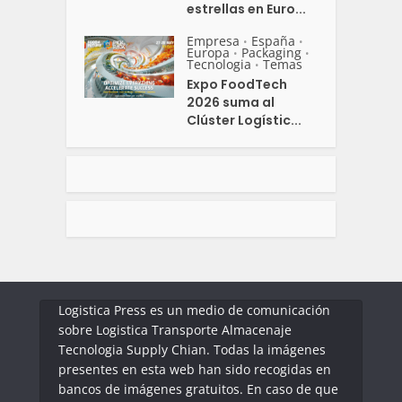
estrellas en Euro...
Empresa
España
•
•
Europa
Packaging
•
•
Tecnologia
Temas
•
Expo FoodTech
2026 suma al
Clúster Logístic...
Logistica Press es un medio de comunicación
sobre Logistica Transporte Almacenaje
Tecnologia Supply Chian. Todas la imágenes
presentes en esta web han sido recogidas en
bancos de imágenes gratuitos. En caso de que