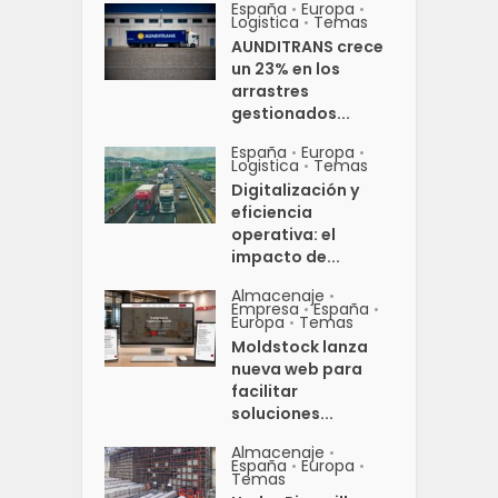
España
Europa
•
•
Logistica
Temas
•
AUNDITRANS crece
un 23% en los
arrastres
gestionados...
España
Europa
•
•
Logistica
Temas
•
Digitalización y
eficiencia
operativa: el
impacto de...
Almacenaje
•
Empresa
España
•
•
Europa
Temas
•
Moldstock lanza
nueva web para
facilitar
soluciones...
Almacenaje
•
España
Europa
•
•
Temas