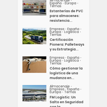
Almacenaje
•
España
Europa
•
•
Temas
Estanterías de PVC
para almacenes:
resistencia...
Empresa
España
•
•
Europa
Logistica
•
•
Temas
Certificación
Pionera: Palletways
y su Estrategia...
Empresa
España
•
•
Europa
Logistica
•
•
Temas
Cómo gestionar la
logística de una
mudanza en...
Almacenaje
•
Empresa
España
•
•
Europa
Temas
•
FM Logistic: Un
Salto en Seguridad
con la...