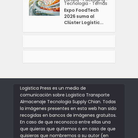
Tecnologia
Temas
•
Expo FoodTech
2026 suma al
Clúster Logístic...
Logistica Press es un medio de
comunicación sobre Logistica Transporte
Almacenaje Tecnologia Supply Chian. Todas
la imágenes presentes en esta web han sido
recogidas en bancos de imágenes gratuitos.
En caso de que reconozca entre ellas una
que quieras que quitemos o en caso de que
quisieras que nombremos a su autor (en