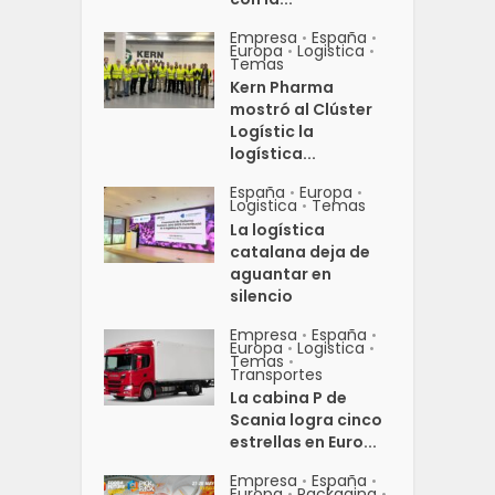
Empresa
España
•
•
Europa
Logistica
•
•
Temas
Kern Pharma
mostró al Clúster
Logístic la
logística...
España
Europa
•
•
Logistica
Temas
•
La logística
catalana deja de
aguantar en
silencio
Empresa
España
•
•
Europa
Logistica
•
•
Temas
•
Transportes
La cabina P de
Scania logra cinco
estrellas en Euro...
Empresa
España
•
•
Europa
Packaging
•
•