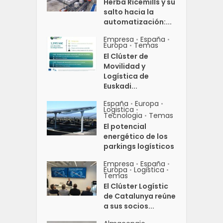
Herba Ricemills y su
salto hacia la
automatización:...
Empresa
España
•
•
Europa
Temas
•
El Clúster de
Movilidad y
Logística de
Euskadi...
España
Europa
•
•
Logistica
•
Tecnologia
Temas
•
El potencial
energético de los
parkings logísticos
Empresa
España
•
•
Europa
Logistica
•
•
Temas
El Clúster Logístic
de Catalunya reúne
a sus socios...