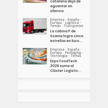
catalana deja de
aguantar en
silencio
Empresa
España
•
•
Europa
Logistica
•
•
Temas
Transportes
•
La cabina P de
Scania logra cinco
estrellas en Euro...
Empresa
España
•
•
Europa
Packaging
•
•
Tecnologia
Temas
•
Expo FoodTech
2026 suma al
Clúster Logístic...