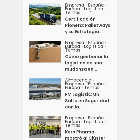
Empresa
España
•
•
Europa
Logistica
•
•
Temas
Certificación
Pionera: Palletways
y su Estrategia...
Empresa
España
•
•
Europa
Logistica
•
•
Temas
Cómo gestionar la
logística de una
mudanza en...
Almacenaje
•
Empresa
España
•
•
Europa
Temas
•
FM Logistic: Un
Salto en Seguridad
con la...
Empresa
España
•
•
Europa
Logistica
•
•
Temas
Kern Pharma
mostró al Clúster