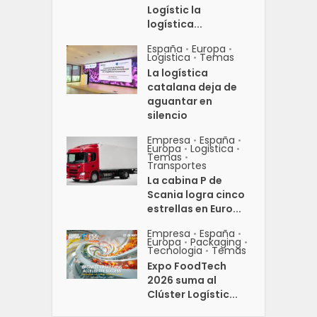
Logístic la
logística...
España
Europa
•
•
Logistica
Temas
•
La logística
catalana deja de
aguantar en
silencio
Empresa
España
•
•
Europa
Logistica
•
•
Temas
•
Transportes
La cabina P de
Scania logra cinco
estrellas en Euro...
Empresa
España
•
•
Europa
Packaging
•
•
Tecnologia
Temas
•
Expo FoodTech
2026 suma al
Clúster Logístic...