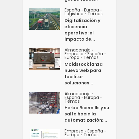
España
Europa
•
•
Logistica
Temas
•
Digitalización y
eficiencia
operativa: el
impacto de...
Almacenaje
•
Empresa
España
•
•
Europa
Temas
•
Moldstock lanza
nueva web para
facilitar
soluciones...
Almacenaje
•
España
Europa
•
•
Temas
Herba Ricemills y su
salto hacia la
automatización:...
Empresa
España
•
•
Europa
Temas
•