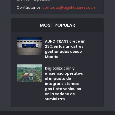
Contáctanos:
contacto@logisticapress.com
MOST POPULAR
AUNDITRANS crece un
23% en los arrastres
gestionados desde
Madrid
Digitalización y
eficiencia operativa:
el impacto de
integrar sistemas
gps flota vehículos
en la cadena de
suministro