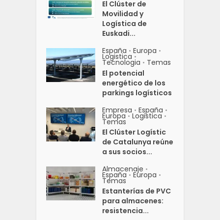
El Clúster de
Movilidad y
Logística de
Euskadi...
España
Europa
•
•
Logistica
•
Tecnologia
Temas
•
El potencial
energético de los
parkings logísticos
Empresa
España
•
•
Europa
Logistica
•
•
Temas
El Clúster Logístic
de Catalunya reúne
a sus socios...
Almacenaje
•
España
Europa
•
•
Temas
Estanterías de PVC
para almacenes:
resistencia...