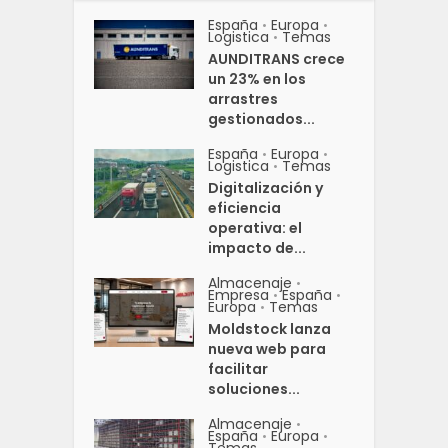
España
Europa
•
•
Logistica
Temas
•
AUNDITRANS crece
un 23% en los
arrastres
gestionados...
España
Europa
•
•
Logistica
Temas
•
Digitalización y
eficiencia
operativa: el
impacto de...
Almacenaje
•
Empresa
España
•
•
Europa
Temas
•
Moldstock lanza
nueva web para
facilitar
soluciones...
Almacenaje
•
España
Europa
•
•