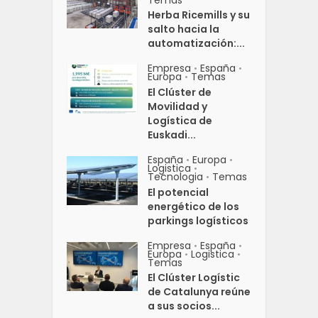
Temas
Herba Ricemills y su
salto hacia la
automatización:...
Empresa
España
•
•
Europa
Temas
•
El Clúster de
Movilidad y
Logística de
Euskadi...
España
Europa
•
•
Logistica
•
Tecnologia
Temas
•
El potencial
energético de los
parkings logísticos
Empresa
España
•
•
Europa
Logistica
•
•
Temas
El Clúster Logístic
de Catalunya reúne
a sus socios...