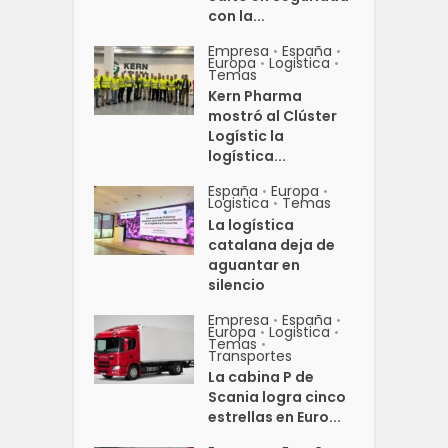
con la...
Empresa
España
•
•
Europa
Logistica
•
•
Temas
Kern Pharma
mostró al Clúster
Logístic la
logística...
España
Europa
•
•
Logistica
Temas
•
La logística
catalana deja de
aguantar en
silencio
Empresa
España
•
•
Europa
Logistica
•
•
Temas
•
Transportes
La cabina P de
Scania logra cinco
estrellas en Euro...