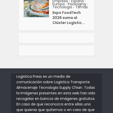
Empresa
España
•
•
Europa
Packaging
•
•
Tecnologia
Temas
•
Expo FoodTech
2026 suma al
Clúster Logístic...
Logistica Press es un medio de
comunicación sobre Logistica Transporte
Almacenaje Tecnologia Supply Chian. Todas
la imágenes presentes en esta web han sido
recogidas en bancos de imágenes gratuitos.
En caso de que reconozca entre ellas una
que quieras que quitemos o en caso de que