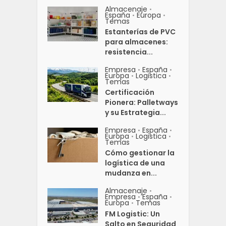
Almacenaje
•
España
Europa
•
•
Temas
Estanterías de PVC
para almacenes:
resistencia...
Empresa
España
•
•
Europa
Logistica
•
•
Temas
Certificación
Pionera: Palletways
y su Estrategia...
Empresa
España
•
•
Europa
Logistica
•
•
Temas
Cómo gestionar la
logística de una
mudanza en...
Almacenaje
•
Empresa
España
•
•
Europa
Temas
•
FM Logistic: Un
Salto en Seguridad