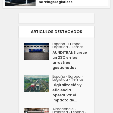
parkings logísticos
ARTICULOS DESTACADOS
España
Europa
•
•
Logistica
Temas
•
AUNDITRANS crece
un 23% en los
arrastres
gestionados...
España
Europa
•
•
Logistica
Temas
•
Digitalización y
eficiencia
operativa: el
impacto de...
Almacenaje
•
Empresa
España
•
•