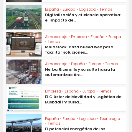
España
•
Europa
•
Logistica
•
Temas
Digitalización y eficiencia operativa:
el impacto de...
Almacenaje
•
Empresa
•
España
•
Europa
•
Temas
Moldstock lanza nueva web para
facilitar soluciones...
Almacenaje
•
España
•
Europa
•
Temas
Herba Ricemills y su salto hacia la
automatización:...
Empresa
•
España
•
Europa
•
Temas
El Clúster de Movilidad y Logística de
Euskadi impulsa...
España
•
Europa
•
Logistica
•
Tecnologia
•
Temas
El potencial energético de los