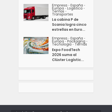
Empresa
España
•
•
Europa
Logistica
•
•
Temas
•
Transportes
La cabina P de
Scania logra cinco
estrellas en Euro...
Empresa
España
•
•
Europa
Packaging
•
•
Tecnologia
Temas
•
Expo FoodTech
2026 suma al
Clúster Logístic...