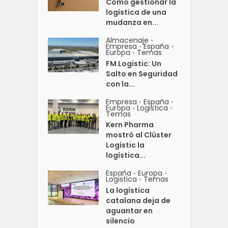
Cómo gestionar la
logística de una
mudanza en...
Almacenaje
•
Empresa
España
•
•
Europa
Temas
•
FM Logistic: Un
Salto en Seguridad
con la...
Empresa
España
•
•
Europa
Logistica
•
•
Temas
Kern Pharma
mostró al Clúster
Logístic la
logística...
España
Europa
•
•
Logistica
Temas
•
La logística
catalana deja de
aguantar en
silencio