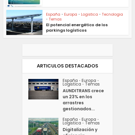
España
•
Europa
•
Logistica
•
Tecnologia
•
Temas
El potencial energético de los
parkings logísticos
ARTICULOS DESTACADOS
España
Europa
•
•
Logistica
Temas
•
AUNDITRANS crece
un 23% en los
arrastres
gestionados...
España
Europa
•
•
Logistica
Temas
•
Digitalización y