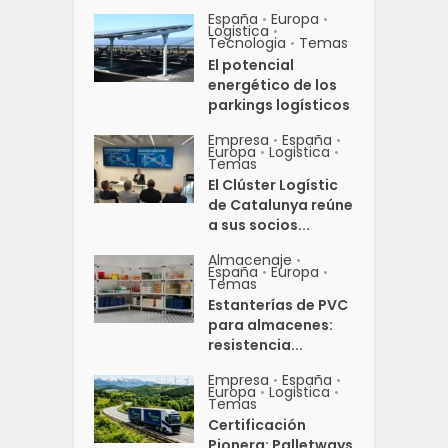
España
Europa
•
•
Logistica
•
Tecnologia
Temas
•
El potencial
energético de los
parkings logísticos
Empresa
España
•
•
Europa
Logistica
•
•
Temas
El Clúster Logístic
de Catalunya reúne
a sus socios...
Almacenaje
•
España
Europa
•
•
Temas
Estanterías de PVC
para almacenes:
resistencia...
Empresa
España
•
•
Europa
Logistica
•
•
Temas
Certificación
Pionera: Palletways