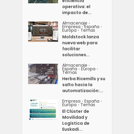
eficiencia
operativa: el
impacto de...
Almacenaje
•
Empresa
España
•
•
Europa
Temas
•
Moldstock lanza
nueva web para
facilitar
soluciones...
Almacenaje
•
España
Europa
•
•
Temas
Herba Ricemills y su
salto hacia la
automatización:...
Empresa
España
•
•
Europa
Temas
•
El Clúster de
Movilidad y
Logística de
Euskadi...