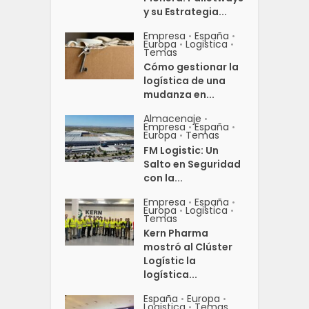
y su Estrategia...
Empresa
España
•
•
Europa
Logistica
•
•
Temas
Cómo gestionar la
logística de una
mudanza en...
Almacenaje
•
Empresa
España
•
•
Europa
Temas
•
FM Logistic: Un
Salto en Seguridad
con la...
Empresa
España
•
•
Europa
Logistica
•
•
Temas
Kern Pharma
mostró al Clúster
Logístic la
logística...
España
Europa
•
•
Logistica
Temas
•