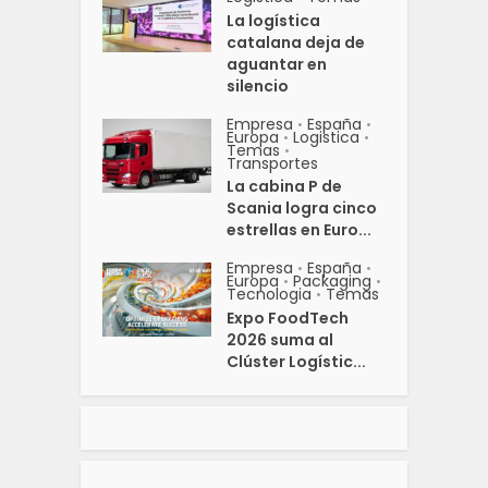
La logística
catalana deja de
aguantar en
silencio
Empresa
España
•
•
Europa
Logistica
•
•
Temas
•
Transportes
La cabina P de
Scania logra cinco
estrellas en Euro...
Empresa
España
•
•
Europa
Packaging
•
•
Tecnologia
Temas
•
Expo FoodTech
2026 suma al
Clúster Logístic...