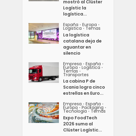
mostró al Clúster
Logístic la
logística...
España
Europa
•
•
Logistica
Temas
•
La logística
catalana deja de
aguantar en
silencio
Empresa
España
•
•
Europa
Logistica
•
•
Temas
•
Transportes
La cabina P de
Scania logra cinco
estrellas en Euro...
Empresa
España
•
•
Europa
Packaging
•
•
Tecnologia
Temas
•
Expo FoodTech
2026 suma al
Clúster Logístic...