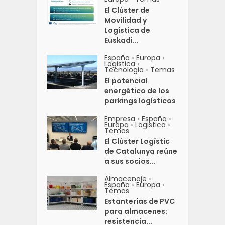
El Clúster de
Movilidad y
Logística de
Euskadi...
España
Europa
•
•
Logistica
•
Tecnologia
Temas
•
El potencial
energético de los
parkings logísticos
Empresa
España
•
•
Europa
Logistica
•
•
Temas
El Clúster Logístic
de Catalunya reúne
a sus socios...
Almacenaje
•
España
Europa
•
•
Temas
Estanterías de PVC
para almacenes:
resistencia...