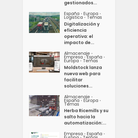
gestionados...
España
Europa
•
•
Logistica
Temas
•
Digitalización y
eficiencia
operativa: el
impacto de...
Almacenaje
•
Empresa
España
•
•
Europa
Temas
•
Moldstock lanza
nueva web para
facilitar
soluciones...
Almacenaje
•
España
Europa
•
•
Temas
Herba Ricemills y su
salto hacia la
automatización:...
Empresa
España
•
•
Europa
Temas
•