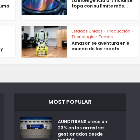
La inteligencia artificial se
suma
topa con su límite más...
Estados Unidos
Producción
•
•
Tecnologia
Temas
•
o
Amazon se aventura en el
y...
mundo de los robots...
MOST POPULAR
AUNDITRANS crece un
23% en los arrastres
gestionados desde