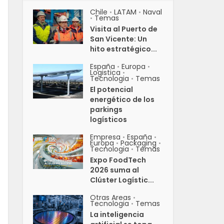
Chile
LATAM
Naval
•
•
Temas
•
Visita al Puerto de
San Vicente: Un
hito estratégico...
España
Europa
•
•
Logistica
•
Tecnologia
Temas
•
El potencial
energético de los
parkings
logísticos
Empresa
España
•
•
Europa
Packaging
•
•
Tecnologia
Temas
•
Expo FoodTech
2026 suma al
Clúster Logístic...
Otras Areas
•
Tecnologia
Temas
•
La inteligencia