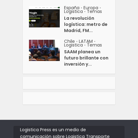
España
Europa
•
•
Logistica
Temas
•
La revolución
logística: metro de
Madrid, FM...
Chile
LATAM
•
•
Logistica
Temas
•
SAAM planea un
futuro brillante con
inversión y...
Logistica Press es un medio de
comunicación sobre Logistica Transporte