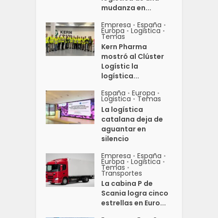
mudanza en...
Empresa
España
•
•
Europa
Logistica
•
•
Temas
Kern Pharma
mostró al Clúster
Logístic la
logística...
España
Europa
•
•
Logistica
Temas
•
La logística
catalana deja de
aguantar en
silencio
Empresa
España
•
•
Europa
Logistica
•
•
Temas
•
Transportes
La cabina P de
Scania logra cinco
estrellas en Euro...