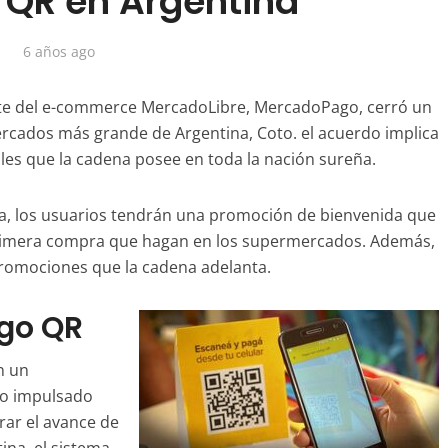
 QR en Argentina
6 años ago
ante del e-commerce MercadoLibre, MercadoPago, cerró un
cados más grande de Argentina, Coto. el acuerdo implica
ales que la cadena posee en toda la nación sureña.
ma, los usuarios tendrán una promoción de bienvenida que
rimera compra que hagan en los supermercados. Además,
promociones que la cadena adelanta.
igo QR
n un
no impulsado
rar el avance de