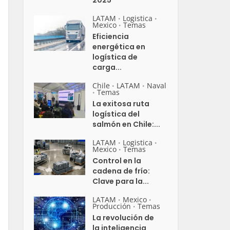
2025
LATAM
Logistica
•
•
Mexico
Temas
•
Eficiencia
energética en
logística de
carga...
Chile
LATAM
Naval
•
•
Temas
•
La exitosa ruta
logística del
salmón en Chile:...
LATAM
Logistica
•
•
Mexico
Temas
•
Control en la
cadena de frío:
Clave para la...
LATAM
Mexico
•
•
Producción
Temas
•
La revolución de
la inteligencia