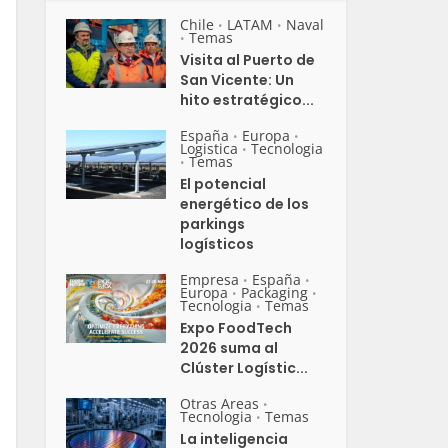
Chile
LATAM
Naval
•
•
Temas
•
Visita al Puerto de
San Vicente: Un
hito estratégico...
España
Europa
•
•
Logistica
Tecnologia
•
Temas
•
El potencial
energético de los
parkings
logísticos
Empresa
España
•
•
Europa
Packaging
•
•
Tecnologia
Temas
•
Expo FoodTech
2026 suma al
Clúster Logístic...
Otras Areas
•
Tecnologia
Temas
•
La inteligencia