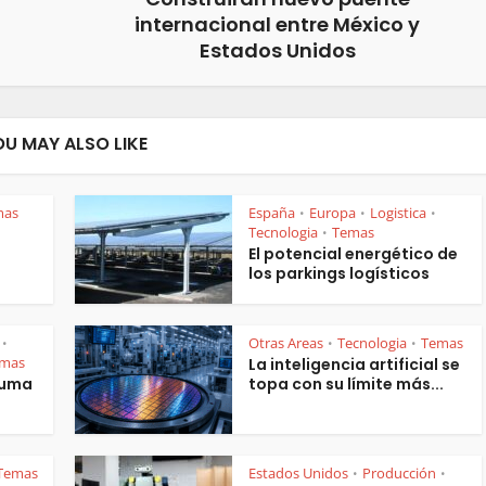
internacional entre México y
Estados Unidos
OU MAY ALSO LIKE
mas
España
Europa
Logistica
•
•
•
Tecnologia
Temas
•
El potencial energético de
los parkings logísticos
Otras Areas
Tecnologia
Temas
•
•
•
mas
La inteligencia artificial se
suma
topa con su límite más...
Temas
Estados Unidos
Producción
•
•