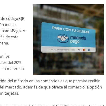
 de código QR
ún indica
ercadoPago. A
vés de este
mana.
en los
o es del 20%
da en marzo en
ción del método en los comercios es que permite recibir
del mercado, además de que ofrece al comercio la opción
on tarjetas.