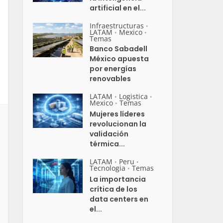
artificial en el...
Infraestructuras
•
LATAM
Mexico
•
•
Temas
Banco Sabadell
México apuesta
por energías
renovables
LATAM
Logistica
•
•
Mexico
Temas
•
Mujeres líderes
revolucionan la
validación
térmica...
LATAM
Peru
•
•
Tecnologia
Temas
•
La importancia
crítica de los
data centers en
el...