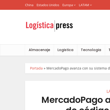
China
Estados Unidos
Europa
LATAM
Almacenaje
Logistica
Tecnologia
Portada
»
MercadoPago avanza con su sistema d
L
MercadoPago a