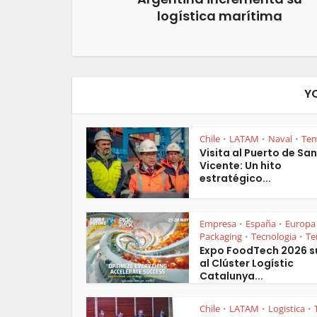
logística marítima
Y
Chile
LATAM
Naval
Te
•
•
•
Visita al Puerto de San
Vicente: Un hito
estratégico...
Empresa
España
Europa
•
•
Packaging
Tecnologia
Te
•
•
Expo FoodTech 2026 
al Clúster Logístic
Catalunya...
Chile
LATAM
Logistica
•
•
•