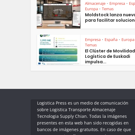
Almacenaje
Empresa
Es
•
•
Europa
Temas
•
Moldstock lanza nuev
para facilitar solucion
Empresa
España
Europa
•
•
Temas
El Clúster de Movilidad
Logística de Euskadi
impulsa...
Logistica Press es un medio de comunicación
sobre Logistica Transporte Almacenaje
Tecnologia Supply Chian. Todas la imágenes
presentes en esta web han sido recogidas en
bancos de imágenes gratuitos. En caso de que