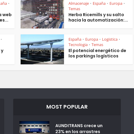
paña
Almacenaje
España
Europa
•
•
•
•
Temas
a web
Herba Ricemills y su salto
es...
hacia la automatización:...
España
Europa
Logistica
•
•
•
•
Tecnologia
Temas
•
 y
El potencial energético de
los parkings logísticos
MOST POPULAR
AUNDITRANS crece un
23% en los arrastres