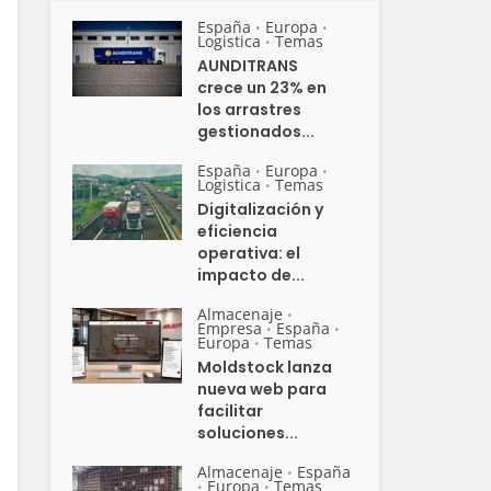
España
Europa
•
•
Logistica
Temas
•
AUNDITRANS
crece un 23% en
los arrastres
gestionados...
España
Europa
•
•
Logistica
Temas
•
Digitalización y
eficiencia
operativa: el
impacto de...
Almacenaje
•
Empresa
España
•
•
Europa
Temas
•
Moldstock lanza
nueva web para
facilitar
soluciones...
Almacenaje
España
•
Europa
Temas
•
•