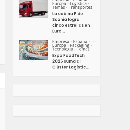
Europa
Logistica
•
•
Temas
Transportes
•
La cabina P de
Scania logra
cinco estrellas en
Euro...
Empresa
España
•
•
Europa
Packaging
•
•
Tecnologia
Temas
•
Expo FoodTech
2026 suma al
Clúster Logístic...