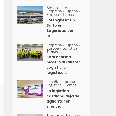
Almacenaje
•
Empresa
España
•
•
Europa
Temas
•
FM Logistic: Un
Salto en
Seguridad con
la...
Empresa
España
•
•
Europa
Logistica
•
•
Temas
Kern Pharma
mostró al Clúster
Logístic la
logística...
España
Europa
•
•
Logistica
Temas
•
La logística
catalana deja de
aguantar en
silencio
Empresa
España
•
•