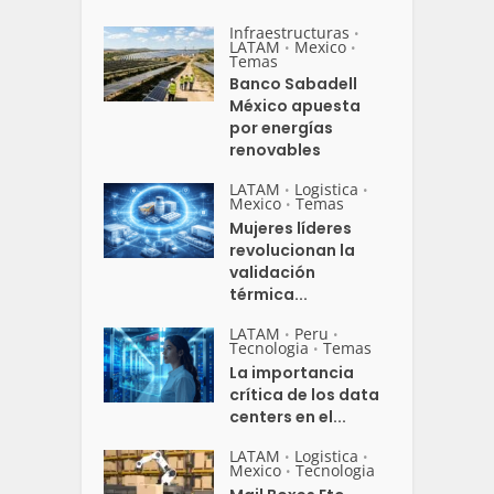
Infraestructuras
•
LATAM
Mexico
•
•
Temas
Banco Sabadell
México apuesta
por energías
renovables
LATAM
Logistica
•
•
Mexico
Temas
•
Mujeres líderes
revolucionan la
validación
térmica...
LATAM
Peru
•
•
Tecnologia
Temas
•
La importancia
crítica de los data
centers en el...
LATAM
Logistica
•
•
Mexico
Tecnologia
•