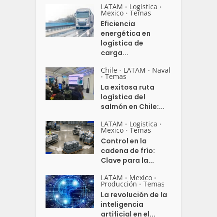
LATAM
Logistica
•
•
Mexico
Temas
•
Eficiencia
energética en
logística de
carga...
Chile
LATAM
Naval
•
•
Temas
•
La exitosa ruta
logística del
salmón en Chile:...
LATAM
Logistica
•
•
Mexico
Temas
•
Control en la
cadena de frío:
Clave para la...
LATAM
Mexico
•
•
Producción
Temas
•
La revolución de la
inteligencia
artificial en el...