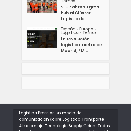
Temas
SEUR abre su gran
hub al Clúster
Logístic de...
España
Europa
•
•
Logistica
Temas
•
La revolución
logística: metro de
Madrid, FM...
Logistica Press es un medio de
comunicación sobre Logistica Transporte
Almacenaje Tecnologia Supply Chian. Todas