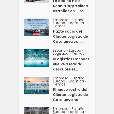
La cabina P de
Scania logra cinco
estrellas en Euro...
Empresa
España
•
•
Europa
Logistica
•
•
Temas
Hazte socio del
Clúster Logístic de
Catalunya con...
España
Europa
•
•
Logistica
Temas
•
eLogistics Connect
vuelve a Madrid:
descubre el...
Empresa
España
•
•
Europa
Logistica
•
•
Temas
El nuevo rostro del
Clúster Logístic de
Catalunya no...
Empresa
España
•
•
Europa
Logistica
•
•