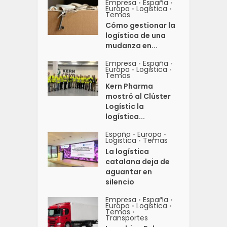
Empresa
España
•
•
Europa
Logistica
•
•
Temas
Cómo gestionar la
logística de una
mudanza en...
Empresa
España
•
•
Europa
Logistica
•
•
Temas
Kern Pharma
mostró al Clúster
Logístic la
logística...
España
Europa
•
•
Logistica
Temas
•
La logística
catalana deja de
aguantar en
silencio
Empresa
España
•
•
Europa
Logistica
•
•
Temas
•
Transportes