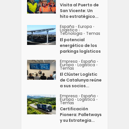
Visita al Puerto de
San Vicente: Un
hito estratégico...
España
Europa
•
•
Logistica
•
Tecnologia
Temas
•
El potencial
energético de los
parkings logísticos
Empresa
España
•
•
Europa
Logistica
•
•
Temas
El Clúster Logístic
de Catalunya reúne
a sus socios...
Empresa
España
•
•
Europa
Logistica
•
•
Temas
Certificación
Pionera: Palletways
y su Estrategia...