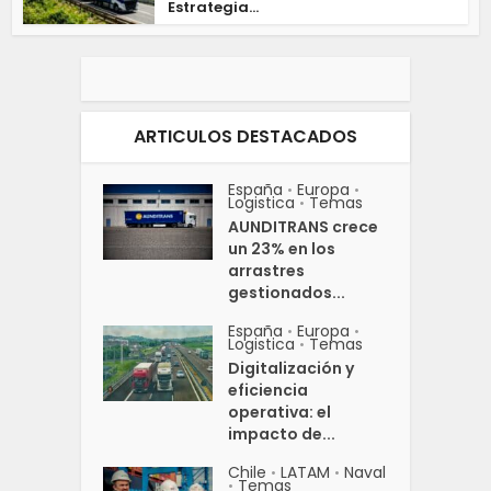
Estrategia...
ARTICULOS DESTACADOS
España
Europa
•
•
Logistica
Temas
•
AUNDITRANS crece
un 23% en los
arrastres
gestionados...
España
Europa
•
•
Logistica
Temas
•
Digitalización y
eficiencia
operativa: el
impacto de...
Chile
LATAM
Naval
•
•
Temas
•