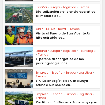
España
•
Europa
•
Logistica
•
Temas
Digitalización y eficiencia operativa:
el impacto de...
Chile
•
LATAM
•
Naval
•
Temas
Visita al Puerto de San Vicente: Un
hito estratégico...
España
•
Europa
•
Logistica
•
Tecnologia
•
Temas
El potencial energético de los
parkings logísticos
Empresa
•
España
•
Europa
•
Logistica
•
Temas
El Clúster Logístic de Catalunya
reúne a sus socios en...
Empresa
•
España
•
Europa
•
Logistica
•
Temas
Certificación Pionera: Palletways y su