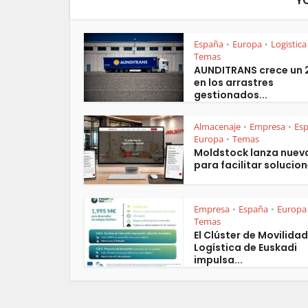
Y
España
Europa
Logistica
•
•
Temas
AUNDITRANS crece un
en los arrastres
gestionados...
Almacenaje
Empresa
Es
•
•
Europa
Temas
•
Moldstock lanza nuev
para facilitar solucion
Empresa
España
Europa
•
•
Temas
El Clúster de Movilidad
Logística de Euskadi
impulsa...