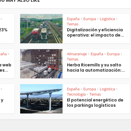
OU MAY ALSO LIKE
España
Europa
Logistica
•
•
•
•
Temas
 23%
Digitalización y eficiencia
operativa: el impacto de...
paña
Almacenaje
España
Europa
•
•
•
•
Temas
a web
Herba Ricemills y su salto
es...
hacia la automatización:...
España
Europa
Logistica
•
•
•
•
Tecnologia
Temas
•
 y
El potencial energético de
los parkings logísticos