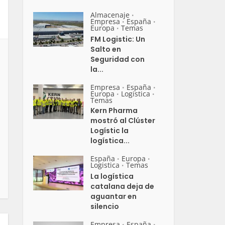
Almacenaje
•
Empresa
España
•
•
Europa
Temas
•
FM Logistic: Un
Salto en
Seguridad con
la...
Empresa
España
•
•
Europa
Logistica
•
•
Temas
Kern Pharma
mostró al Clúster
Logístic la
logística...
España
Europa
•
•
Logistica
Temas
•
La logística
catalana deja de
aguantar en
silencio
Empresa
España
•
•