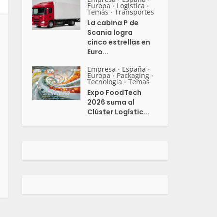
Europa
Logistica
•
•
Temas
Transportes
•
La cabina P de
Scania logra
cinco estrellas en
Euro...
Empresa
España
•
•
Europa
Packaging
•
•
Tecnologia
Temas
•
Expo FoodTech
2026 suma al
Clúster Logístic...