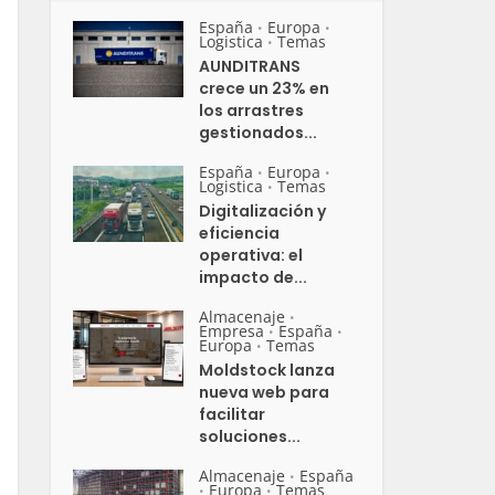
España
Europa
•
•
Logistica
Temas
•
AUNDITRANS
crece un 23% en
los arrastres
gestionados...
España
Europa
•
•
Logistica
Temas
•
Digitalización y
eficiencia
operativa: el
impacto de...
Almacenaje
•
Empresa
España
•
•
Europa
Temas
•
Moldstock lanza
nueva web para
facilitar
soluciones...
Almacenaje
España
•
Europa
Temas
•
•