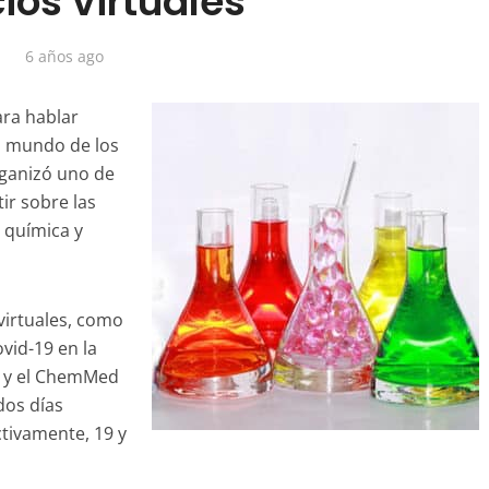
ios virtuales
6 años ago
ara hablar
el mundo de los
rganizó uno de
ir sobre las
a química y
virtuales, como
vid-19 en la
a y el ChemMed
dos días
ctivamente, 19 y