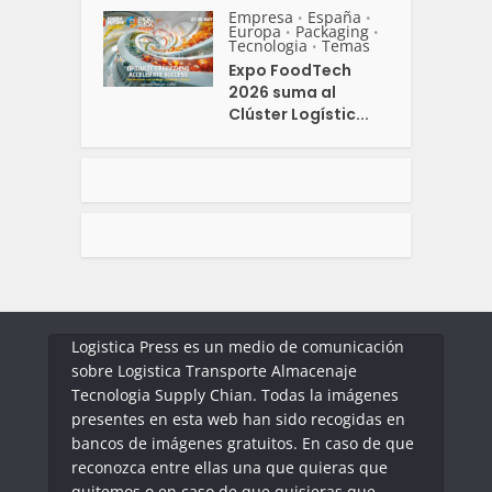
Empresa
España
•
•
Europa
Packaging
•
•
Tecnologia
Temas
•
Expo FoodTech
2026 suma al
Clúster Logístic...
Logistica Press es un medio de comunicación
sobre Logistica Transporte Almacenaje
Tecnologia Supply Chian. Todas la imágenes
presentes en esta web han sido recogidas en
bancos de imágenes gratuitos. En caso de que
reconozca entre ellas una que quieras que
quitemos o en caso de que quisieras que