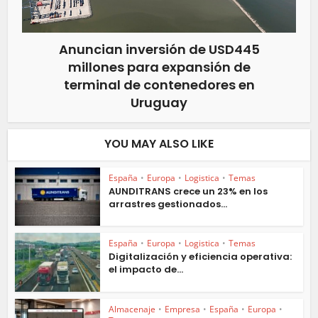
Anuncian inversión de USD445
millones para expansión de
terminal de contenedores en
Uruguay
YOU MAY ALSO LIKE
España
•
Europa
•
Logistica
•
Temas
AUNDITRANS crece un 23% en los
arrastres gestionados...
España
•
Europa
•
Logistica
•
Temas
Digitalización y eficiencia operativa:
el impacto de...
Almacenaje
•
Empresa
•
España
•
Europa
•