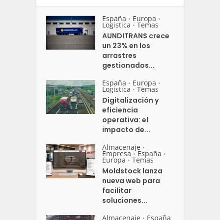
España
Europa
•
•
Logistica
Temas
•
AUNDITRANS crece
un 23% en los
arrastres
gestionados...
España
Europa
•
•
Logistica
Temas
•
Digitalización y
eficiencia
operativa: el
impacto de...
Almacenaje
•
Empresa
España
•
•
Europa
Temas
•
Moldstock lanza
nueva web para
facilitar
soluciones...
Almacenaje
España
•