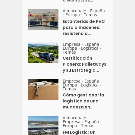
a sus socios...
Almacenaje
España
•
Europa
Temas
•
•
Estanterías de PVC
para almacenes:
resistencia...
Empresa
España
•
•
Europa
Logistica
•
•
Temas
Certificación
Pionera: Palletways
y su Estrategia...
Empresa
España
•
•
Europa
Logistica
•
•
Temas
Cómo gestionar la
logística de una
mudanza en...
Almacenaje
•
Empresa
España
•
•
Europa
Temas
•
FM Logistic: Un