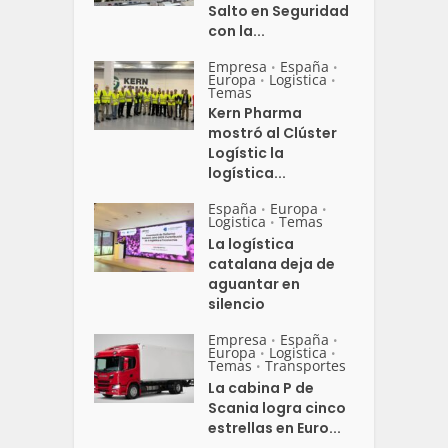
Salto en Seguridad
con la...
Empresa
España
•
•
Europa
Logistica
•
•
Temas
Kern Pharma
mostró al Clúster
Logístic la
logística...
España
Europa
•
•
Logistica
Temas
•
La logística
catalana deja de
aguantar en
silencio
Empresa
España
•
•
Europa
Logistica
•
•
Temas
Transportes
•
La cabina P de
Scania logra cinco
estrellas en Euro...