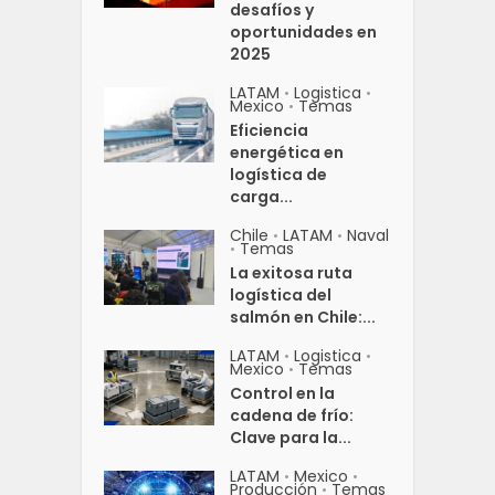
desafíos y
oportunidades en
2025
LATAM
Logistica
•
•
Mexico
Temas
•
Eficiencia
energética en
logística de
carga...
Chile
LATAM
Naval
•
•
Temas
•
La exitosa ruta
logística del
salmón en Chile:...
LATAM
Logistica
•
•
Mexico
Temas
•
Control en la
cadena de frío:
Clave para la...
LATAM
Mexico
•
•
Producción
Temas
•