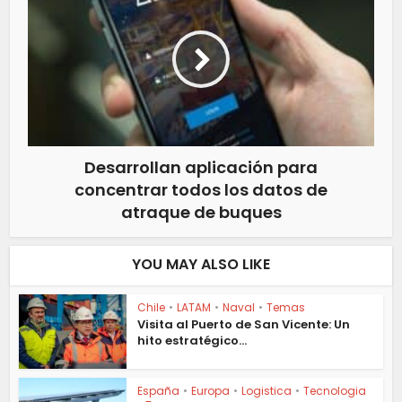
Desarrollan aplicación para
concentrar todos los datos de
atraque de buques
YOU MAY ALSO LIKE
Chile
•
LATAM
•
Naval
•
Temas
Visita al Puerto de San Vicente: Un
hito estratégico...
España
•
Europa
•
Logistica
•
Tecnologia