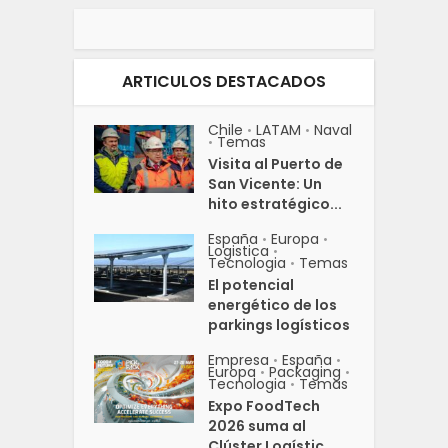
ARTICULOS DESTACADOS
Chile
LATAM
Naval
•
•
Temas
•
Visita al Puerto de
San Vicente: Un
hito estratégico...
España
Europa
•
•
Logistica
•
Tecnologia
Temas
•
El potencial
energético de los
parkings logísticos
Empresa
España
•
•
Europa
Packaging
•
•
Tecnologia
Temas
•
Expo FoodTech
2026 suma al
Clúster Logístic...