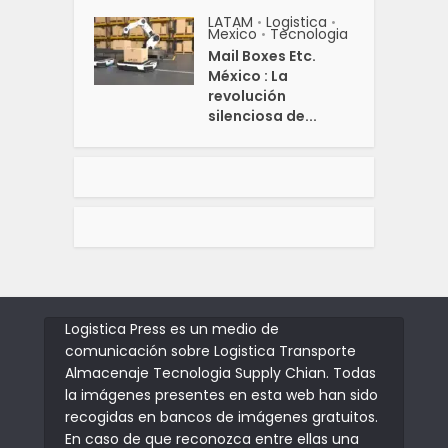
LATAM
Logistica
•
•
Mexico
Tecnologia
•
Mail Boxes Etc.
México : La
revolución
silenciosa de...
Logistica Press es un medio de
comunicación sobre Logistica Transporte
Almacenaje Tecnologia Supply Chian. Todas
la imágenes presentes en esta web han sido
recogidas en bancos de imágenes gratuitos.
En caso de que reconozca entre ellas una