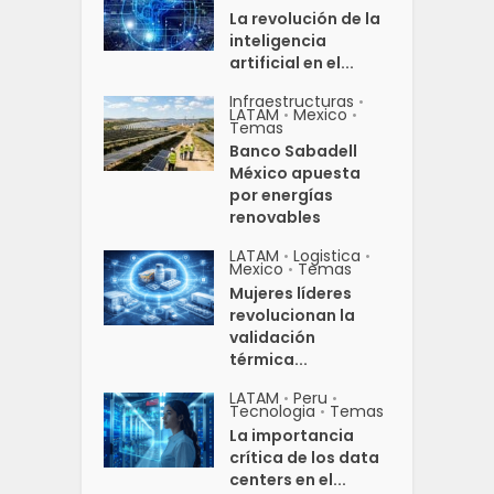
La revolución de la
inteligencia
artificial en el...
Infraestructuras
•
LATAM
Mexico
•
•
Temas
Banco Sabadell
México apuesta
por energías
renovables
LATAM
Logistica
•
•
Mexico
Temas
•
Mujeres líderes
revolucionan la
validación
térmica...
LATAM
Peru
•
•
Tecnologia
Temas
•
La importancia
crítica de los data
centers en el...