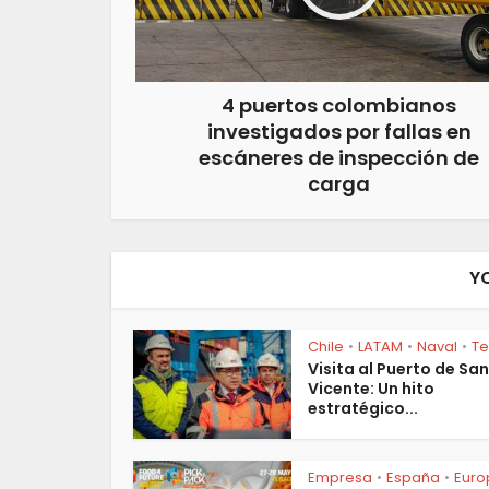
4 puertos colombianos
investigados por fallas en
escáneres de inspección de
carga
Y
Chile
LATAM
Naval
T
•
•
•
Visita al Puerto de San
Vicente: Un hito
estratégico...
Empresa
España
Euro
•
•