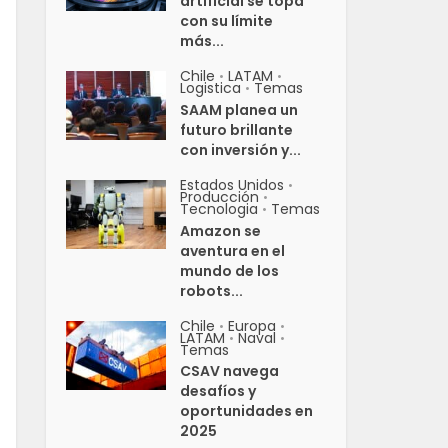
artificial se topa
con su límite
más...
Chile
LATAM
•
•
Logistica
Temas
•
SAAM planea un
futuro brillante
con inversión y...
Estados Unidos
•
Producción
•
Tecnologia
Temas
•
Amazon se
aventura en el
mundo de los
robots...
Chile
Europa
•
•
LATAM
Naval
•
•
Temas
CSAV navega
desafíos y
oportunidades en
2025