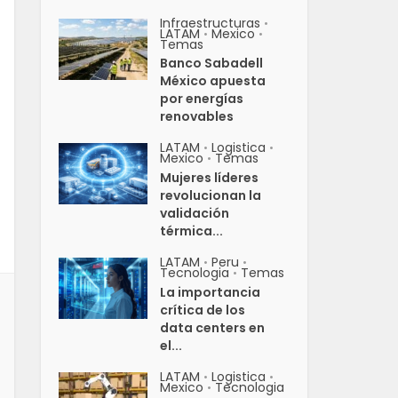
Infraestructuras
•
LATAM
Mexico
•
•
Temas
Banco Sabadell
México apuesta
por energías
renovables
LATAM
Logistica
•
•
Mexico
Temas
•
Mujeres líderes
revolucionan la
validación
térmica...
LATAM
Peru
•
•
Tecnologia
Temas
•
La importancia
crítica de los
data centers en
el...
LATAM
Logistica
•
•
Mexico
Tecnologia
•