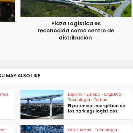
Plaza Logística es
reconocida como centro de
distribución
OU MAY ALSO LIKE
emas
España
Europa
Logistica
•
•
•
Tecnologia
Temas
•
El potencial energético de
los parkings logísticos
pa
Otras Areas
Tecnologia
•
•
•