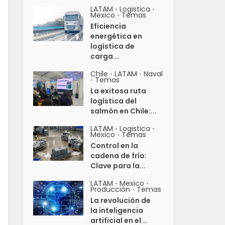
LATAM
Logistica
•
•
Mexico
Temas
•
Eficiencia
energética en
logística de
carga...
Chile
LATAM
Naval
•
•
Temas
•
La exitosa ruta
logística del
salmón en Chile:...
LATAM
Logistica
•
•
Mexico
Temas
•
Control en la
cadena de frío:
Clave para la...
LATAM
Mexico
•
•
Producción
Temas
•
La revolución de
la inteligencia
artificial en el...