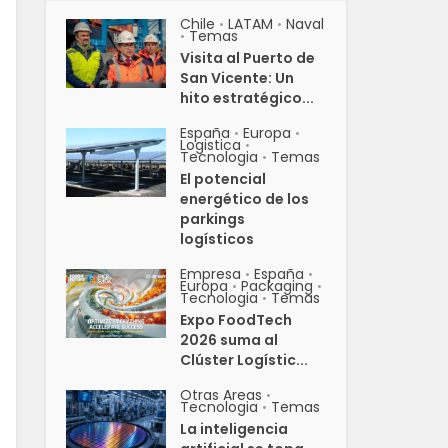
Chile
LATAM
Naval
•
•
Temas
•
Visita al Puerto de
San Vicente: Un
hito estratégico...
España
Europa
•
•
Logistica
•
Tecnologia
Temas
•
El potencial
energético de los
parkings
logísticos
Empresa
España
•
•
Europa
Packaging
•
•
Tecnologia
Temas
•
Expo FoodTech
2026 suma al
Clúster Logístic...
Otras Areas
•
Tecnologia
Temas
•
La inteligencia