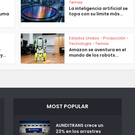
Temas
La inteligencia artificial se
suma
topa con su límite más...
Estados Unidos
Producción
•
•
Tecnologia
Temas
•
o
Amazon se aventura en el
y...
mundo de los robots...
MOST POPULAR
AUNDITRANS crece un
23% en los arrastres