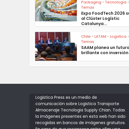
Packaging
Tecnologia
•
•
Temas
Expo FoodTech 2026 
al Clúster Logístic
Catalunya...
Chile
LATAM
Logistica
•
•
•
Temas
SAAM planea un futur
brillante con inversión 
Logistica Press es un medio de
comunicación sobre Logistica Transporte
Almacenaje Tecnologia Supply Chian. Todas
la imágenes presentes en esta web han sido
recogidas en bancos de imágenes gratuitos.