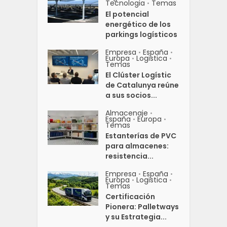
Tecnologia
Temas
•
El potencial
energético de los
parkings logísticos
Empresa
España
•
•
Europa
Logistica
•
•
Temas
El Clúster Logístic
de Catalunya reúne
a sus socios...
Almacenaje
•
España
Europa
•
•
Temas
Estanterías de PVC
para almacenes:
resistencia...
Empresa
España
•
•
Europa
Logistica
•
•
Temas
Certificación
Pionera: Palletways
y su Estrategia...