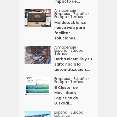
impacto de...
Almacenaje
•
Empresa
España
•
•
Europa
Temas
•
Moldstock lanza
nueva web para
facilitar
soluciones...
Almacenaje
•
España
Europa
•
•
Temas
Herba Ricemills y su
salto hacia la
automatización:...
Empresa
España
•
•
Europa
Temas
•
El Clúster de
Movilidad y
Logística de
Euskadi...
España
Europa
•
•
Logistica
•