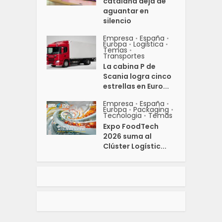
catalana deja de
aguantar en
silencio
Empresa
España
•
•
Europa
Logistica
•
•
Temas
•
Transportes
La cabina P de
Scania logra cinco
estrellas en Euro...
Empresa
España
•
•
Europa
Packaging
•
•
Tecnologia
Temas
•
Expo FoodTech
2026 suma al
Clúster Logístic...