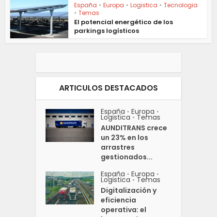
España
•
Europa
•
Logistica
•
Tecnologia
•
Temas
El potencial energético de los
parkings logísticos
ARTICULOS DESTACADOS
España
Europa
•
•
Logistica
Temas
•
AUNDITRANS crece
un 23% en los
arrastres
gestionados...
España
Europa
•
•
Logistica
Temas
•
Digitalización y
eficiencia
operativa: el