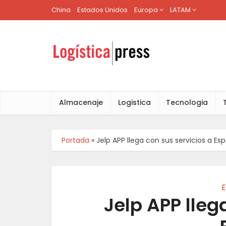
China
Estados Unidos
Europa
LATAM
Almacenaje
Logistica
Tecnologia
Portada
»
Jelp APP llega con sus servicios a E
E
Jelp APP lleg