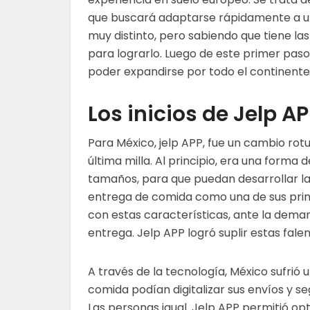
que buscará adaptarse rápidamente a 
muy distinto, pero sabiendo que tiene la
para lograrlo. Luego de este primer paso,
poder expandirse por todo el continente
Los inicios de Jelp A
Para México,
jelp
APP, fue un cambio rot
última milla. Al principio, era una forma d
tamaños, para que puedan desarrollar la 
entrega de comida como una de sus princ
con estas características, ante la demand
entrega.
Jelp
APP logró suplir estas falen
A través de la tecnología, México sufrió
comida podían digitalizar sus envíos y s
Las personas igual.
Jelp
APP permitió opt