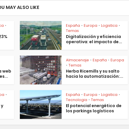
OU MAY ALSO LIKE
ica
España
Europa
Logistica
•
•
•
•
Temas
 23%
Digitalización y eficiencia
operativa: el impacto de...
Almacenaje
España
Europa
•
•
s
Temas
•
a web
Herba Ricemills y su salto
es...
hacia la automatización:...
pa
España
Europa
Logistica
•
•
•
•
Tecnologia
Temas
•
 y
El potencial energético de
los parkings logísticos