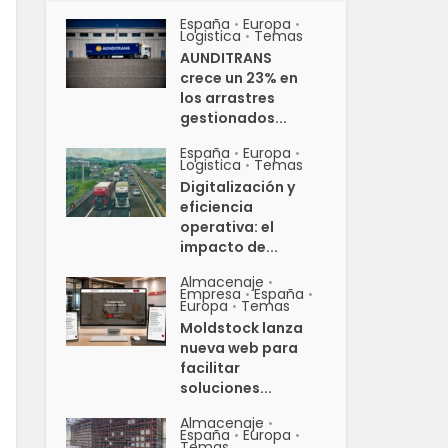
España
Europa
•
•
Logistica
Temas
•
AUNDITRANS
crece un 23% en
los arrastres
gestionados...
España
Europa
•
•
Logistica
Temas
•
Digitalización y
eficiencia
operativa: el
impacto de...
Almacenaje
•
Empresa
España
•
•
Europa
Temas
•
Moldstock lanza
nueva web para
facilitar
soluciones...
Almacenaje
•
España
Europa
•
•
Temas