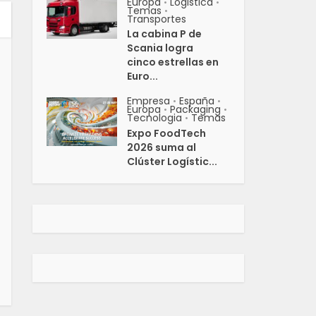
Europa
Logistica
•
•
Temas
•
Transportes
La cabina P de
Scania logra
cinco estrellas en
Euro...
Empresa
España
•
•
Europa
Packaging
•
•
Tecnologia
Temas
•
Expo FoodTech
2026 suma al
Clúster Logístic...