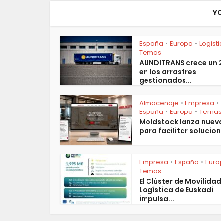
Y
España
Europa
Logist
•
•
Temas
AUNDITRANS crece un
en los arrastres
gestionados...
Almacenaje
Empresa
•
•
España
Europa
Tema
•
•
Moldstock lanza nuev
para facilitar solucion
Empresa
España
Euro
•
•
Temas
El Clúster de Movilidad
Logística de Euskadi
impulsa...