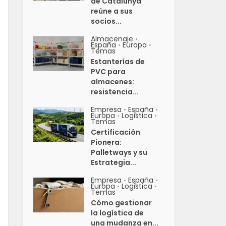
de Catalunya
reúne a sus
socios...
Almacenaje
•
España
Europa
•
•
Temas
Estanterías de
PVC para
almacenes:
resistencia...
Empresa
España
•
•
Europa
Logistica
•
•
Temas
Certificación
Pionera:
Palletways y su
Estrategia...
Empresa
España
•
•
Europa
Logistica
•
•
Temas
Cómo gestionar
la logística de
una mudanza en...