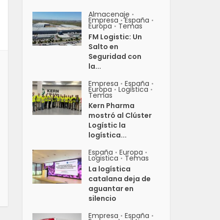
Almacenaje
•
Empresa
España
•
•
Europa
Temas
•
FM Logistic: Un
Salto en
Seguridad con
la...
Empresa
España
•
•
Europa
Logistica
•
•
Temas
Kern Pharma
mostró al Clúster
Logístic la
logística...
España
Europa
•
•
Logistica
Temas
•
La logística
catalana deja de
aguantar en
silencio
Empresa
España
•
•