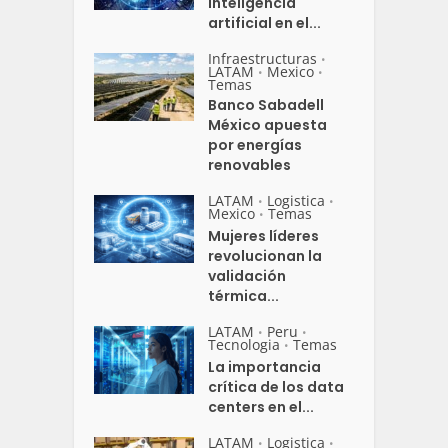
inteligencia
artificial en el...
Infraestructuras
•
LATAM
Mexico
•
•
Temas
Banco Sabadell
México apuesta
por energías
renovables
LATAM
Logistica
•
•
Mexico
Temas
•
Mujeres líderes
revolucionan la
validación
térmica...
LATAM
Peru
•
•
Tecnologia
Temas
•
La importancia
crítica de los data
centers en el...
LATAM
Logistica
•
•