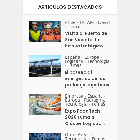
ARTICULOS DESTACADOS
Chile
LATAM
Naval
•
•
Temas
•
Visita al Puerto de
San Vicente: Un
hito estratégico...
España
Europa
•
•
Logistica
Tecnologia
•
Temas
•
El potencial
energético de los
parkings logísticos
Empresa
España
•
•
Europa
Packaging
•
•
Tecnologia
Temas
•
Expo FoodTech
2026 suma al
Clúster Logístic...
Otras Areas
•
Tecnologia
Temas
•