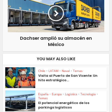
Dachser amplió su almacén en
México
YOU MAY ALSO LIKE
Chile
•
LATAM
•
Naval
•
Temas
Visita al Puerto de San Vicente: Un
hito estratégico...
España
•
Europa
•
Logistica
•
Tecnologia
•
Temas
El potencial energético de los
parkings logísticos