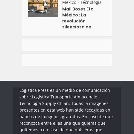
Mexico
Tecnologia
•
Mail Boxes Etc.
México : La
revolución
silenciosa de...
Logistica Press es un medio de comunicación
sobre Logistica Transporte Almacenaje
Tecnologia Supply Chian. Todas la imágenes
presentes en esta web han sido recogidas en
bancos de imágenes gratuitos. En caso de que
reconozca entre ellas una que quieras que
quitemos o en caso de que quisieras que