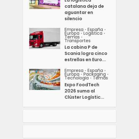
catalana deja de
aguantar en
silencio
Empresa
España
•
•
Europa
Logistica
•
•
Temas
•
Transportes
La cabina P de
Scania logra cinco
estrellas en Euro...
Empresa
España
•
•
Europa
Packaging
•
•
Tecnologia
Temas
•
Expo FoodTech
2026 suma al
Clúster Logístic...