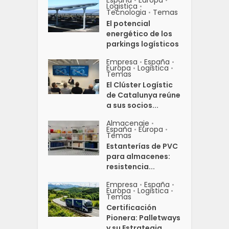
•
•
Logistica
•
Tecnologia
Temas
•
El potencial
energético de los
parkings logísticos
Empresa
España
•
•
Europa
Logistica
•
•
Temas
El Clúster Logístic
de Catalunya reúne
a sus socios...
Almacenaje
•
España
Europa
•
•
Temas
Estanterías de PVC
para almacenes:
resistencia...
Empresa
España
•
•
Europa
Logistica
•
•
Temas
Certificación
Pionera: Palletways
y su Estrategia...