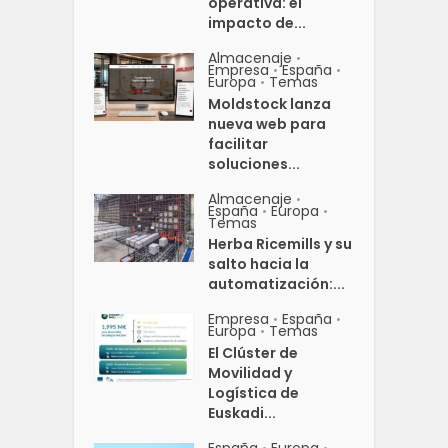
operativa: el
impacto de...
Almacenaje
•
Empresa
España
•
•
Europa
Temas
•
Moldstock lanza
nueva web para
facilitar
soluciones...
Almacenaje
•
España
Europa
•
•
Temas
Herba Ricemills y su
salto hacia la
automatización:...
Empresa
España
•
•
Europa
Temas
•
El Clúster de
Movilidad y
Logística de
Euskadi...
España
Europa