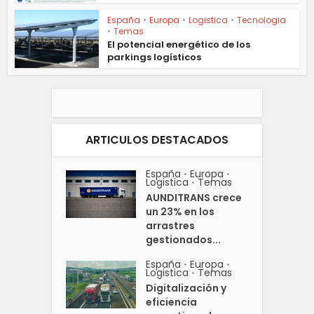
España
•
Europa
•
Logistica
•
Tecnologia
•
Temas
El potencial energético de los
parkings logísticos
ARTICULOS DESTACADOS
España
Europa
•
•
Logistica
Temas
•
AUNDITRANS crece
un 23% en los
arrastres
gestionados...
España
Europa
•
•
Logistica
Temas
•
Digitalización y
eficiencia