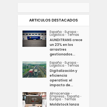
ARTICULOS DESTACADOS
España
Europa
•
•
Logistica
Temas
•
AUNDITRANS crece
un 23% en los
arrastres
gestionados...
España
Europa
•
•
Logistica
Temas
•
Digitalización y
eficiencia
operativa: el
impacto de...
Almacenaje
•
Empresa
España
•
•
Europa
Temas
•
Moldstock lanza