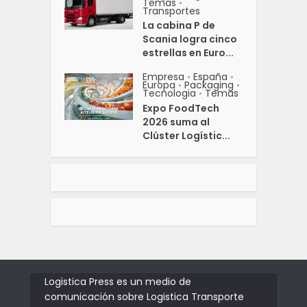
Temas
•
Transportes
La cabina P de
Scania logra cinco
estrellas en Euro...
Empresa
España
•
•
Europa
Packaging
•
•
Tecnologia
Temas
•
Expo FoodTech
2026 suma al
Clúster Logístic...
Logistica Press es un medio de
comunicación sobre Logistica Transporte