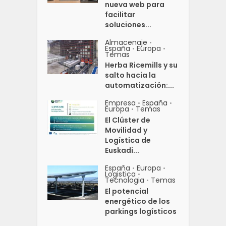
nueva web para
facilitar
soluciones...
Almacenaje
•
España
Europa
•
•
Temas
Herba Ricemills y su
salto hacia la
automatización:...
Empresa
España
•
•
Europa
Temas
•
El Clúster de
Movilidad y
Logística de
Euskadi...
España
Europa
•
•
Logistica
•
Tecnologia
Temas
•
El potencial
energético de los
parkings logísticos