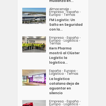
mudanza en...
Almacenaje
•
Empresa
España
•
•
Europa
Temas
•
FM Logistic: Un
Salto en Seguridad
con la...
Empresa
España
•
•
Europa
Logistica
•
•
Temas
Kern Pharma
mostró al Clúster
Logístic la
logística...
España
Europa
•
•
Logistica
Temas
•
La logística
catalana deja de
aguantar en
silencio
Empresa
España
•
•
Europa
Logistica
•
•