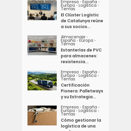
Empresa
España
•
•
Europa
Logistica
•
•
Temas
El Clúster Logístic
de Catalunya reúne
a sus socios...
Almacenaje
•
España
Europa
•
•
Temas
Estanterías de PVC
para almacenes:
resistencia...
Empresa
España
•
•
Europa
Logistica
•
•
Temas
Certificación
Pionera: Palletways
y su Estrategia...
Empresa
España
•
•
Europa
Logistica
•
•
Temas
Cómo gestionar la
logística de una