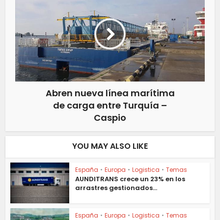
Abren nueva línea marítima
de carga entre Turquía –
Caspio
YOU MAY ALSO LIKE
España
•
Europa
•
Logistica
•
Temas
AUNDITRANS crece un 23% en los
arrastres gestionados...
España
•
Europa
•
Logistica
•
Temas