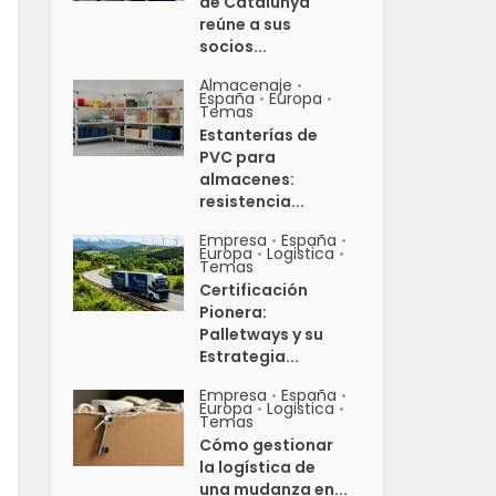
de Catalunya
reúne a sus
socios...
Almacenaje
•
España
Europa
•
•
Temas
Estanterías de
PVC para
almacenes:
resistencia...
Empresa
España
•
•
Europa
Logistica
•
•
Temas
Certificación
Pionera:
Palletways y su
Estrategia...
Empresa
España
•
•
Europa
Logistica
•
•
Temas
Cómo gestionar
la logística de
una mudanza en...