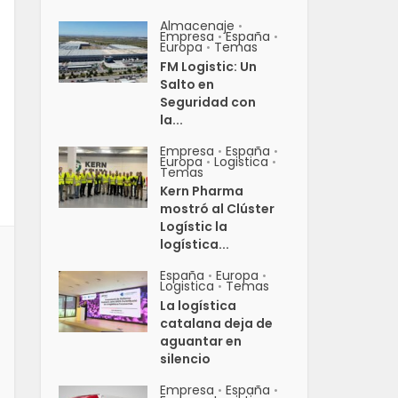
Almacenaje
•
Empresa
España
•
•
Europa
Temas
•
FM Logistic: Un
Salto en
Seguridad con
la...
Empresa
España
•
•
Europa
Logistica
•
•
Temas
Kern Pharma
mostró al Clúster
Logístic la
logística...
España
Europa
•
•
Logistica
Temas
•
La logística
catalana deja de
aguantar en
silencio
Empresa
España
•
•