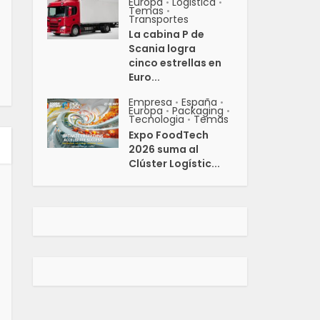
Europa
Logistica
•
•
Temas
•
Transportes
La cabina P de
Scania logra
cinco estrellas en
Euro...
Empresa
España
•
•
Europa
Packaging
•
•
Tecnologia
Temas
•
Expo FoodTech
2026 suma al
Clúster Logístic...