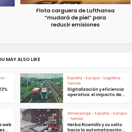
Flota carguera de Lufthansa
“mudará de piel” para
reducir emisiones
OU MAY ALSO LIKE
ica
España
Europa
Logistica
•
•
•
•
Temas
 23%
Digitalización y eficiencia
operativa: el impacto de...
Almacenaje
España
Europa
•
•
s
Temas
•
a web
Herba Ricemills y su salto
es...
hacia la automatización:...