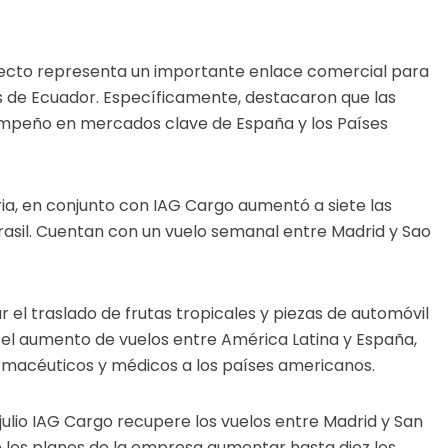
irecto representa un importante enlace comercial para
 de Ecuador. Específicamente, destacaron que las
empeño en mercados clave de España y los Países
ia, en conjunto con IAG Cargo aumentó a siete las
asil. Cuentan con un vuelo semanal entre Madrid y Sao
ar el traslado de frutas tropicales y piezas de automóvil
l aumento de vuelos entre América Latina y España,
armacéuticos y médicos a los países americanos.
 julio IAG Cargo recupere los vuelos entre Madrid y San
e los planes de la empresa aumentar hasta diez los