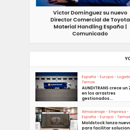
Víctor Domínguez su nuevo
Director Comercial de Toyota
Material Handling España |
Comunicado
Y
España
Europa
Logist
•
•
Temas
AUNDITRANS crece un
en los arrastres
gestionados...
Almacenaje
Empresa
•
•
España
Europa
Tema
•
•
Moldstock lanza nuev
para facilitar solucion