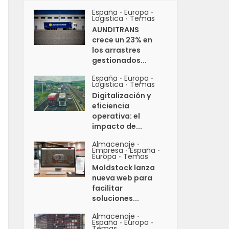
España
Europa
•
•
Logistica
Temas
•
AUNDITRANS
crece un 23% en
los arrastres
gestionados...
España
Europa
•
•
Logistica
Temas
•
Digitalización y
eficiencia
operativa: el
impacto de...
Almacenaje
•
Empresa
España
•
•
Europa
Temas
•
Moldstock lanza
nueva web para
facilitar
soluciones...
Almacenaje
•
España
Europa
•
•
Temas