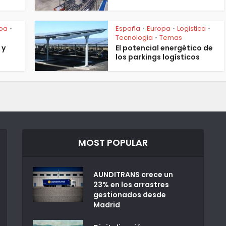
pa
España
Europa
Logistica
•
•
•
•
Tecnologia
Temas
•
 y
El potencial energético de
los parkings logísticos
MOST POPULAR
AUNDITRANS crece un
23% en los arrastres
gestionados desde
Madrid