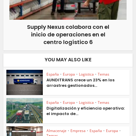
Supply Nexus colabora con el
inicio de operaciones en el
centro logístico 6
YOU MAY ALSO LIKE
España
•
Europa
•
Logistica
•
Temas
AUNDITRANS crece un 23% en los
arrastres gestionados...
España
•
Europa
•
Logistica
•
Temas
Digitalización y eficiencia operativa:
el impacto de...
Almacenaje
•
Empresa
•
España
•
Europa
•
Temas