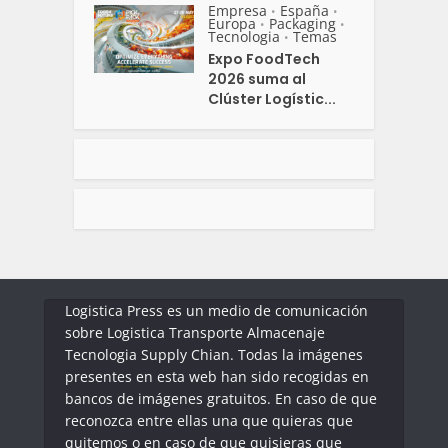
Empresa
España
•
•
Europa
Packaging
•
•
Tecnologia
Temas
•
Expo FoodTech
2026 suma al
Clúster Logístic...
Logistica Press es un medio de comunicación
sobre Logistica Transporte Almacenaje
Tecnologia Supply Chian. Todas la imágenes
presentes en esta web han sido recogidas en
bancos de imágenes gratuitos. En caso de que
reconozca entre ellas una que quieras que
quitemos o en caso de que quisieras que