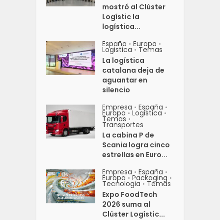
mostró al Clúster
Logístic la
logística...
España
Europa
•
•
Logistica
Temas
•
La logística
catalana deja de
aguantar en
silencio
Empresa
España
•
•
Europa
Logistica
•
•
Temas
•
Transportes
La cabina P de
Scania logra cinco
estrellas en Euro...
Empresa
España
•
•
Europa
Packaging
•
•
Tecnologia
Temas
•
Expo FoodTech
2026 suma al
Clúster Logístic...