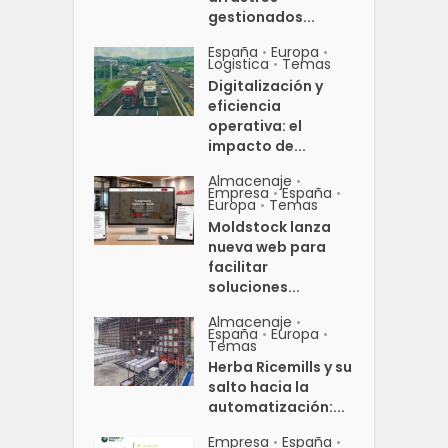
gestionados...
España
Europa
•
•
Logistica
Temas
•
Digitalización y
eficiencia
operativa: el
impacto de...
Almacenaje
•
Empresa
España
•
•
Europa
Temas
•
Moldstock lanza
nueva web para
facilitar
soluciones...
Almacenaje
•
España
Europa
•
•
Temas
Herba Ricemills y su
salto hacia la
automatización:...
Empresa
España
•
•