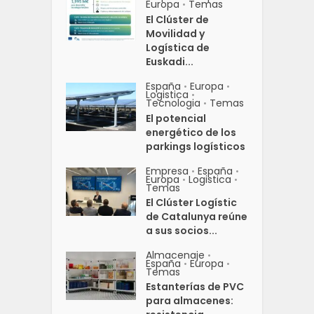
Europa
Temas
•
El Clúster de
Movilidad y
Logística de
Euskadi...
España
Europa
•
•
Logistica
•
Tecnologia
Temas
•
El potencial
energético de los
parkings logísticos
Empresa
España
•
•
Europa
Logistica
•
•
Temas
El Clúster Logístic
de Catalunya reúne
a sus socios...
Almacenaje
•
España
Europa
•
•
Temas
Estanterías de PVC
para almacenes: