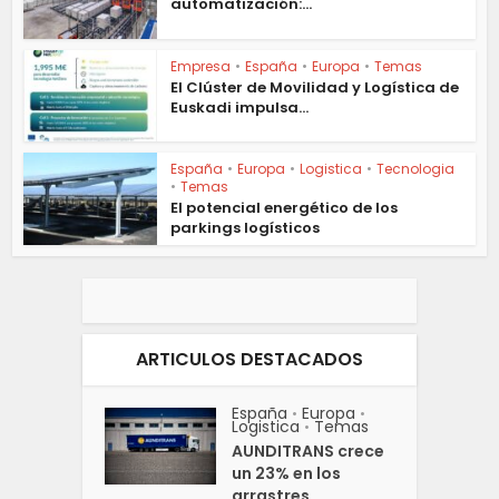
automatización:...
Empresa
•
España
•
Europa
•
Temas
El Clúster de Movilidad y Logística de
Euskadi impulsa...
España
•
Europa
•
Logistica
•
Tecnologia
•
Temas
El potencial energético de los
parkings logísticos
ARTICULOS DESTACADOS
España
Europa
•
•
Logistica
Temas
•
AUNDITRANS crece
un 23% en los
arrastres