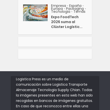
Empresa
España
•
•
Europa
Packaging
•
•
Tecnologia
Temas
•
Expo FoodTech
2026 suma al
Clúster Logístic...
Logistica Press es un medio de
comunicación sobre Logistica Transporte
Almacenaje Tecnologia Supply Chian. Todas
la imágenes presentes en esta web han sido
recogidas en bancos de imágenes gratuitos.
En caso de que reconozca entre ellas una