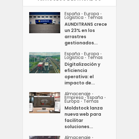
España
Europa
•
•
Logistica
Temas
•
AUNDITRANS crece
un 23% en los
arrastres
gestionados...
España
Europa
•
•
Logistica
Temas
•
Digitalización y
eficiencia
operativa: el
impacto de...
Almacenaje
•
Empresa
España
•
•
Europa
Temas
•
Moldstock lanza
nueva web para
facilitar
soluciones...
Almacenaje
•