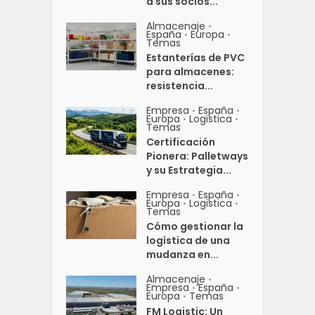
a sus socios...
Almacenaje
•
España
Europa
•
•
Temas
Estanterías de PVC
para almacenes:
resistencia...
Empresa
España
•
•
Europa
Logistica
•
•
Temas
Certificación
Pionera: Palletways
y su Estrategia...
Empresa
España
•
•
Europa
Logistica
•
•
Temas
Cómo gestionar la
logística de una
mudanza en...
Almacenaje
•
Empresa
España
•
•
Europa
Temas
•
FM Logistic: Un