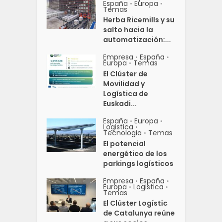
España
Europa
•
•
Temas
Herba Ricemills y su
salto hacia la
automatización:...
Empresa
España
•
•
Europa
Temas
•
El Clúster de
Movilidad y
Logística de
Euskadi...
España
Europa
•
•
Logistica
•
Tecnologia
Temas
•
El potencial
energético de los
parkings logísticos
Empresa
España
•
•
Europa
Logistica
•
•
Temas
El Clúster Logístic
de Catalunya reúne