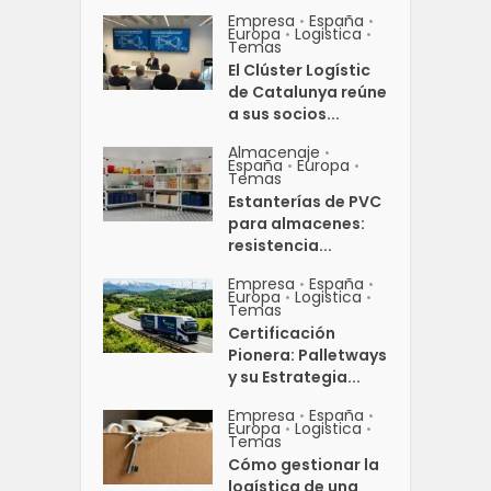
Empresa
España
•
•
Europa
Logistica
•
•
Temas
El Clúster Logístic
de Catalunya reúne
a sus socios...
Almacenaje
•
España
Europa
•
•
Temas
Estanterías de PVC
para almacenes:
resistencia...
Empresa
España
•
•
Europa
Logistica
•
•
Temas
Certificación
Pionera: Palletways
y su Estrategia...
Empresa
España
•
•
Europa
Logistica
•
•
Temas
Cómo gestionar la
logística de una