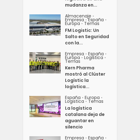
mudanza en...
Almacenaje
•
Empresa
España
•
•
Europa
Temas
•
FM Logistic: Un
Salto en Seguridad
con la...
Empresa
España
•
•
Europa
Logistica
•
•
Temas
Kern Pharma
mostró al Clúster
Logístic la
logística...
España
Europa
•
•
Logistica
Temas
•
La logística
catalana deja de
aguantar en
silencio
Empresa
España
•
•