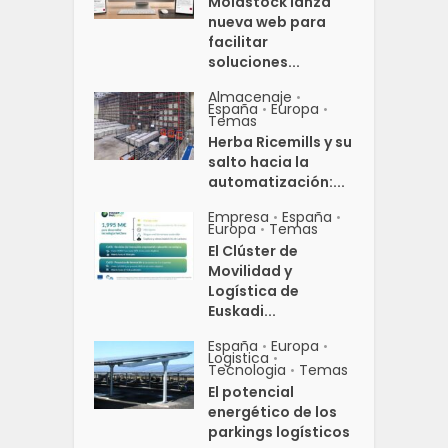
Moldstock lanza
nueva web para
facilitar
soluciones...
Almacenaje
•
España
Europa
•
•
Temas
Herba Ricemills y su
salto hacia la
automatización:...
Empresa
España
•
•
Europa
Temas
•
El Clúster de
Movilidad y
Logística de
Euskadi...
España
Europa
•
•
Logistica
•
Tecnologia
Temas
•
El potencial
energético de los
parkings logísticos