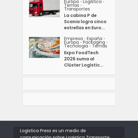
Europa
Logistica
•
•
Temas
•
Transportes
La cabina P de
Scania logra cinco
estrellas en Euro...
Empresa
España
•
•
Europa
Packaging
•
•
Tecnologia
Temas
•
Expo FoodTech
2026 suma al
Clúster Logístic...
Logistica Press es un medio de
comunicación sobre Logistica Transporte