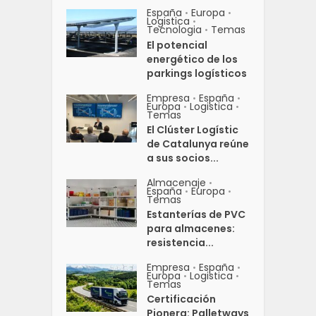
España
Europa
•
•
Logistica
•
Tecnologia
Temas
•
El potencial
energético de los
parkings logísticos
Empresa
España
•
•
Europa
Logistica
•
•
Temas
El Clúster Logístic
de Catalunya reúne
a sus socios...
Almacenaje
•
España
Europa
•
•
Temas
Estanterías de PVC
para almacenes:
resistencia...
Empresa
España
•
•
Europa
Logistica
•
•
Temas
Certificación
Pionera: Palletways