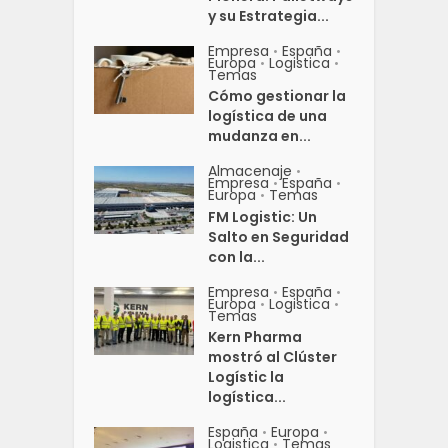
y su Estrategia...
Empresa
España
•
•
Europa
Logistica
•
•
Temas
Cómo gestionar la
logística de una
mudanza en...
Almacenaje
•
Empresa
España
•
•
Europa
Temas
•
FM Logistic: Un
Salto en Seguridad
con la...
Empresa
España
•
•
Europa
Logistica
•
•
Temas
Kern Pharma
mostró al Clúster
Logístic la
logística...
España
Europa
•
•
Logistica
Temas
•