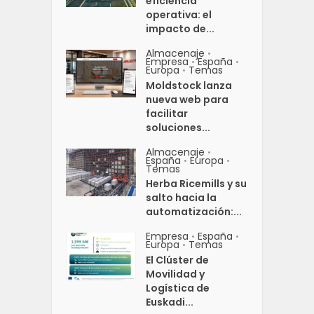
eficiencia
operativa: el
impacto de...
Almacenaje
•
Empresa
España
•
•
Europa
Temas
•
Moldstock lanza
nueva web para
facilitar
soluciones...
Almacenaje
•
España
Europa
•
•
Temas
Herba Ricemills y su
salto hacia la
automatización:...
Empresa
España
•
•
Europa
Temas
•
El Clúster de
Movilidad y
Logística de
Euskadi...