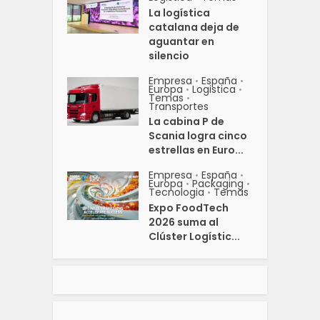
La logística
catalana deja de
aguantar en
silencio
Empresa
España
•
•
Europa
Logistica
•
•
Temas
•
Transportes
La cabina P de
Scania logra cinco
estrellas en Euro...
Empresa
España
•
•
Europa
Packaging
•
•
Tecnologia
Temas
•
Expo FoodTech
2026 suma al
Clúster Logístic...