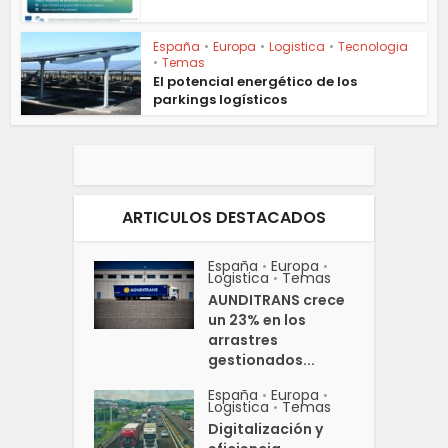
España
•
Europa
•
Logistica
•
Tecnologia
•
Temas
El potencial energético de los
parkings logísticos
ARTICULOS DESTACADOS
España
Europa
•
•
Logistica
Temas
•
AUNDITRANS crece
un 23% en los
arrastres
gestionados...
España
Europa
•
•
Logistica
Temas
•
Digitalización y