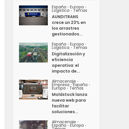
España
Europa
•
•
Logistica
Temas
•
AUNDITRANS
crece un 23% en
los arrastres
gestionados...
España
Europa
•
•
Logistica
Temas
•
Digitalización y
eficiencia
operativa: el
impacto de...
Almacenaje
•
Empresa
España
•
•
Europa
Temas
•
Moldstock lanza
nueva web para
facilitar
soluciones...
Almacenaje
•
España
Europa
•
•
Temas