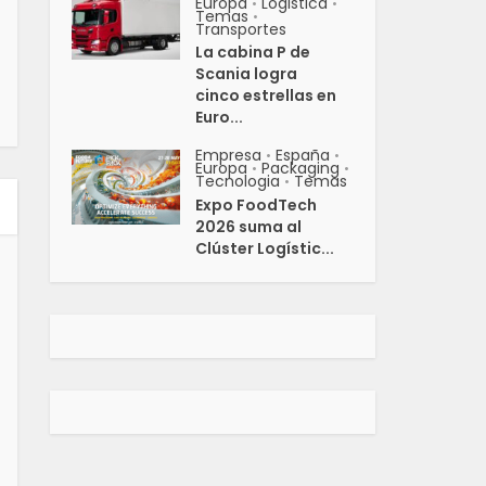
Europa
Logistica
•
•
Temas
•
Transportes
La cabina P de
Scania logra
cinco estrellas en
Euro...
Empresa
España
•
•
Europa
Packaging
•
•
Tecnologia
Temas
•
Expo FoodTech
2026 suma al
Clúster Logístic...