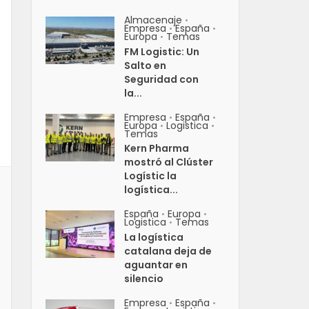
Almacenaje
•
Empresa
España
•
•
Europa
Temas
•
FM Logistic: Un
Salto en
Seguridad con
la...
Empresa
España
•
•
Europa
Logistica
•
•
Temas
Kern Pharma
mostró al Clúster
Logístic la
logística...
España
Europa
•
•
Logistica
Temas
•
La logística
catalana deja de
aguantar en
silencio
Empresa
España
•
•