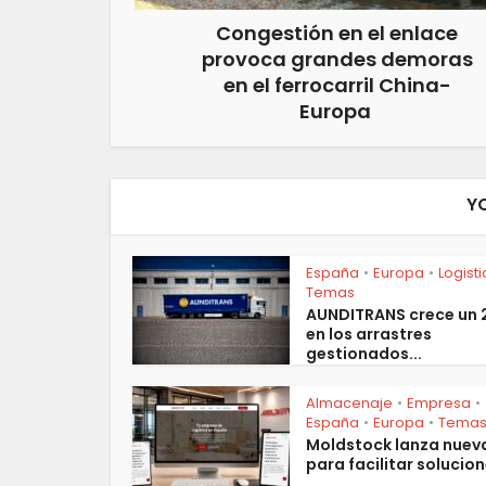
Congestión en el enlace
provoca grandes demoras
en el ferrocarril China-
Europa
Y
España
Europa
Logist
•
•
Temas
AUNDITRANS crece un
en los arrastres
gestionados...
Almacenaje
Empresa
•
•
España
Europa
Tema
•
•
Moldstock lanza nuev
para facilitar solucion