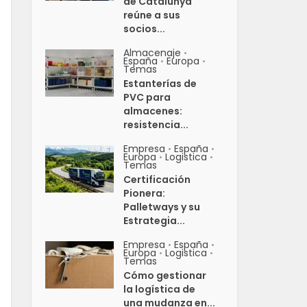
de Catalunya
reúne a sus
socios...
Almacenaje
•
España
Europa
•
•
Temas
Estanterías de
PVC para
almacenes:
resistencia...
Empresa
España
•
•
Europa
Logistica
•
•
Temas
Certificación
Pionera:
Palletways y su
Estrategia...
Empresa
España
•
•
Europa
Logistica
•
•
Temas
Cómo gestionar
la logística de
una mudanza en...