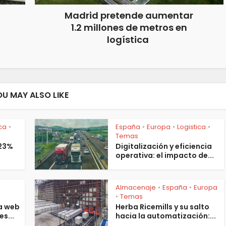
Madrid pretende aumentar
1.2 millones de metros en
logística
OU MAY ALSO LIKE
ica
España
Europa
Logistica
•
•
•
•
Temas
 23%
Digitalización y eficiencia
operativa: el impacto de...
Almacenaje
España
Europa
•
•
s
Temas
•
a web
Herba Ricemills y su salto
es...
hacia la automatización:...