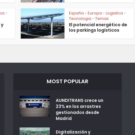
pa
España
Europa
Logistica
•
•
•
•
Tecnologia
Temas
•
 y
El potencial energético de
los parkings logísticos
MOST POPULAR
AUNDITRANS crece un
23% en los arrastres
gestionados desde
Madrid
Digitalización y