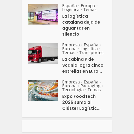
España
Europa
•
•
Logistica
Temas
•
La logística
catalana deja de
aguantar en
silencio
Empresa
España
•
•
Europa
Logistica
•
•
Temas
Transportes
•
La cabina P de
Scania logra cinco
estrellas en Euro...
Empresa
España
•
•
Europa
Packaging
•
•
Tecnologia
Temas
•
Expo FoodTech
2026 suma al
Clúster Logístic...