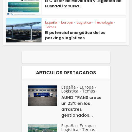
El Clúster de Movilidad y Logística de
Euskadi impulsa...
España
•
Europa
•
Logistica
•
Tecnologia
•
Temas
El potencial energético de los
parkings logísticos
ARTICULOS DESTACADOS
España
Europa
•
•
Logistica
Temas
•
AUNDITRANS crece
un 23% en los
arrastres
gestionados...
España
Europa
•
•
Logistica
Temas
•