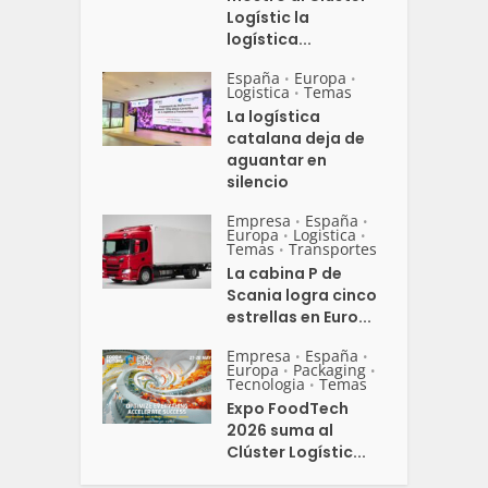
Logístic la
logística...
España
Europa
•
•
Logistica
Temas
•
La logística
catalana deja de
aguantar en
silencio
Empresa
España
•
•
Europa
Logistica
•
•
Temas
Transportes
•
La cabina P de
Scania logra cinco
estrellas en Euro...
Empresa
España
•
•
Europa
Packaging
•
•
Tecnologia
Temas
•
Expo FoodTech
2026 suma al
Clúster Logístic...