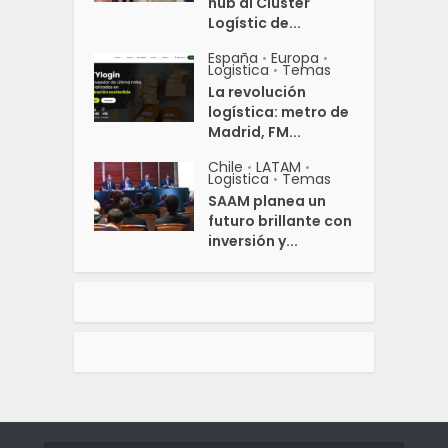
hub al Clúster
Logístic de...
España
Europa
•
•
Logistica
Temas
•
La revolución
logística: metro de
Madrid, FM...
Chile
LATAM
•
•
Logistica
Temas
•
SAAM planea un
futuro brillante con
inversión y...