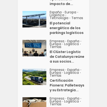
impacto de...
España
Europa
•
•
Logistica
•
Tecnologia
Temas
•
El potencial
energético de los
parkings logísticos
Empresa
España
•
•
Europa
Logistica
•
•
Temas
El Clúster Logístic
de Catalunya reúne
a sus socios...
Empresa
España
•
•
Europa
Logistica
•
•
Temas
Certificación
Pionera: Palletways
y su Estrategia...
Empresa
España
•
•
Europa
Logistica
•
•
Temas