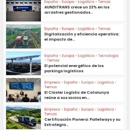
España
•
Europa
•
Logistica
•
Temas
AUNDITRANS crece un 23% en los
arrastres gestionados...
España
•
Europa
•
Logistica
•
Temas
Digitalización y eficiencia operativa:
el impacto de...
España
•
Europa
•
Logistica
•
Tecnologia
•
Temas
El potencial energético de los
parkings logísticos
Empresa
•
España
•
Europa
•
Logistica
•
Temas
El Clúster Logístic de Catalunya
reúne a sus socios en...
Empresa
•
España
•
Europa
•
Logistica
•
Temas
Certificación Pionera: Palletways y su
Estrategia...