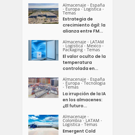
Almacenaje
España
•
Europa
Logistica
•
•
•
Temas
Estrategia de
crecimiento ágil: la
alianza entre FM...
Almacenaje
LATAM
•
Logistica
Mexico
•
•
•
Packaging
Temas
•
El valor oculto de la
temperatura
controlada en...
Almacenaje
España
•
Europa
Tecnologia
•
•
Temas
•
La irrupción de la IA
en los almacenes:
¿El futuro...
Almacenaje
•
Colombia
LATAM
•
•
Logistica
Temas
•
Emergent Cold