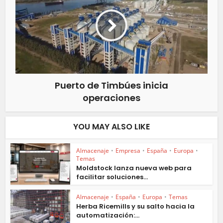
Puerto de Timbúes inicia
operaciones
YOU MAY ALSO LIKE
Almacenaje
•
Empresa
•
España
•
Europa
•
Temas
Moldstock lanza nueva web para
facilitar soluciones...
Almacenaje
•
España
•
Europa
•
Temas
Herba Ricemills y su salto hacia la
automatización:...