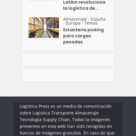
LatAm revoluciona
la logística de...
Almacenaje
España
•
Europa
Temas
•
•
Estantería picking
para cargas
pesadas
Logistica Press es un medio de comunicación
sobre Logistica Transporte Almacenaje
Tecnologia Supply Chian. Todas la imágenes
presentes en esta web han sido recogidas en
bancos de imágenes gratuitos. En caso de que