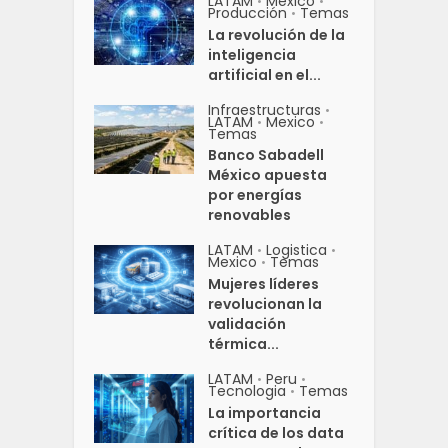
LATAM
Mexico
•
•
Producción
Temas
•
La revolución de la
inteligencia
artificial en el...
Infraestructuras
•
LATAM
Mexico
•
•
Temas
Banco Sabadell
México apuesta
por energías
renovables
LATAM
Logistica
•
•
Mexico
Temas
•
Mujeres líderes
revolucionan la
validación
térmica...
LATAM
Peru
•
•
Tecnologia
Temas
•
La importancia
crítica de los data