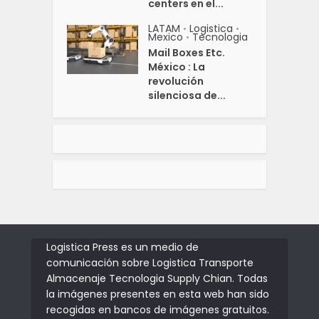
centers en el...
LATAM
Logistica
•
•
Mexico
Tecnologia
•
Mail Boxes Etc.
México : La
revolución
silenciosa de...
Logistica Press es un medio de
comunicación sobre Logistica Transporte
Almacenaje Tecnologia Supply Chian. Todas
la imágenes presentes en esta web han sido
recogidas en bancos de imágenes gratuitos.