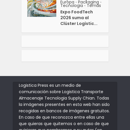
Europa
Packaging
•
•
Tecnologia
Temas
•
Expo FoodTech
2026 suma al
Clúster Logístic...
Logistica Press es un medio de
comunicación sobre Logistica Transporte
Almacenaje Tecnologia Supply Chian. Todas
la imágenes presentes en esta web han sido
recogidas en bancos de imágenes gratuitos.
En caso de que reconozca entre ellas una
que quieras que quitemos o en caso de que
quisieras que nombremos a su autor (en