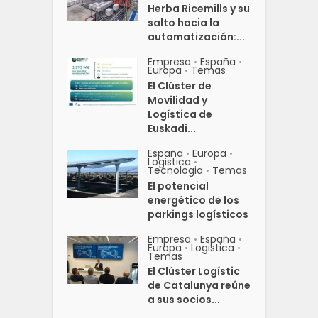
Herba Ricemills y su
salto hacia la
automatización:...
Empresa
España
•
•
Europa
Temas
•
El Clúster de
Movilidad y
Logística de
Euskadi...
España
Europa
•
•
Logistica
•
Tecnologia
Temas
•
El potencial
energético de los
parkings logísticos
Empresa
España
•
•
Europa
Logistica
•
•
Temas
El Clúster Logístic
de Catalunya reúne
a sus socios...