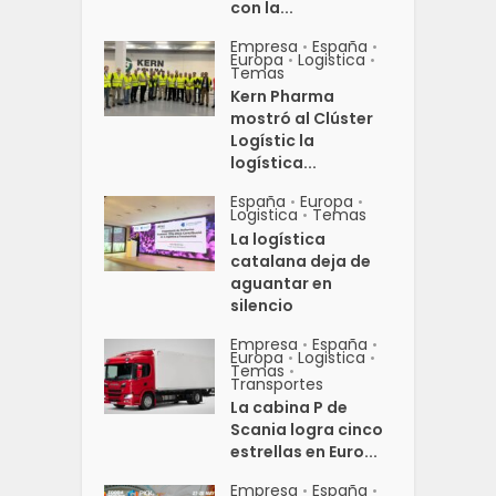
con la...
Empresa
España
•
•
Europa
Logistica
•
•
Temas
Kern Pharma
mostró al Clúster
Logístic la
logística...
España
Europa
•
•
Logistica
Temas
•
La logística
catalana deja de
aguantar en
silencio
Empresa
España
•
•
Europa
Logistica
•
•
Temas
•
Transportes
La cabina P de
Scania logra cinco
estrellas en Euro...
Empresa
España
•
•