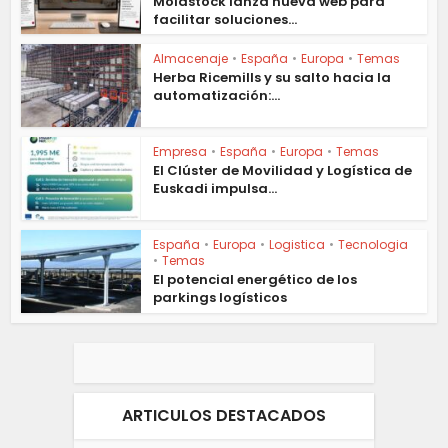
Moldstock lanza nueva web para
facilitar soluciones...
Almacenaje
•
España
•
Europa
•
Temas
Herba Ricemills y su salto hacia la
automatización:...
Empresa
•
España
•
Europa
•
Temas
El Clúster de Movilidad y Logística de
Euskadi impulsa...
España
•
Europa
•
Logistica
•
Tecnologia
•
Temas
El potencial energético de los
parkings logísticos
ARTICULOS DESTACADOS