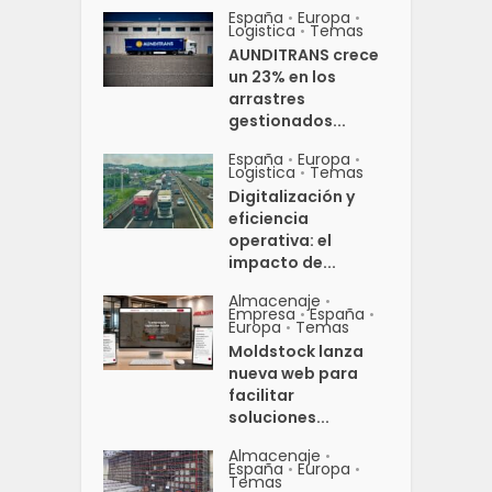
España
Europa
•
•
Logistica
Temas
•
AUNDITRANS crece
un 23% en los
arrastres
gestionados...
España
Europa
•
•
Logistica
Temas
•
Digitalización y
eficiencia
operativa: el
impacto de...
Almacenaje
•
Empresa
España
•
•
Europa
Temas
•
Moldstock lanza
nueva web para
facilitar
soluciones...
Almacenaje
•
España
Europa
•
•
Temas