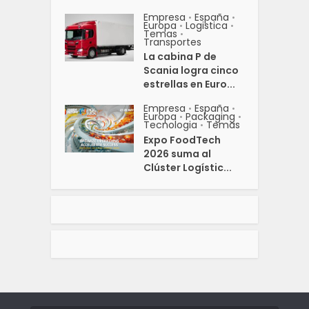
Empresa
España
•
•
Europa
Logistica
•
•
Temas
•
Transportes
La cabina P de
Scania logra cinco
estrellas en Euro...
Empresa
España
•
•
Europa
Packaging
•
•
Tecnologia
Temas
•
Expo FoodTech
2026 suma al
Clúster Logístic...