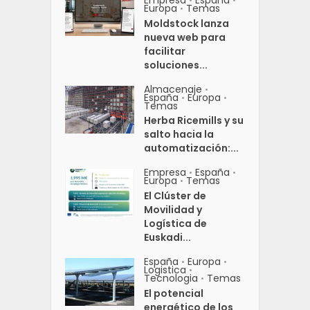
•
•
Europa
Temas
•
Moldstock lanza
nueva web para
facilitar
soluciones...
Almacenaje
•
España
Europa
•
•
Temas
Herba Ricemills y su
salto hacia la
automatización:...
Empresa
España
•
•
Europa
Temas
•
El Clúster de
Movilidad y
Logística de
Euskadi...
España
Europa
•
•
Logistica
•
Tecnologia
Temas
•
El potencial
energético de los