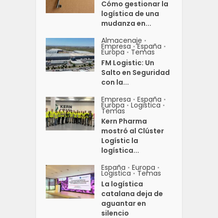
Cómo gestionar la
logística de una
mudanza en...
Almacenaje
•
Empresa
España
•
•
Europa
Temas
•
FM Logistic: Un
Salto en Seguridad
con la...
Empresa
España
•
•
Europa
Logistica
•
•
Temas
Kern Pharma
mostró al Clúster
Logístic la
logística...
España
Europa
•
•
Logistica
Temas
•
La logística
catalana deja de
aguantar en
silencio