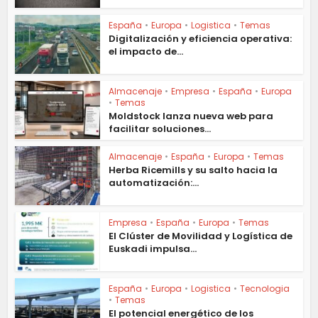
España
•
Europa
•
Logistica
•
Temas
Digitalización y eficiencia operativa:
el impacto de...
Almacenaje
•
Empresa
•
España
•
Europa
•
Temas
Moldstock lanza nueva web para
facilitar soluciones...
Almacenaje
•
España
•
Europa
•
Temas
Herba Ricemills y su salto hacia la
automatización:...
Empresa
•
España
•
Europa
•
Temas
El Clúster de Movilidad y Logística de
Euskadi impulsa...
España
•
Europa
•
Logistica
•
Tecnologia
•
Temas
El potencial energético de los