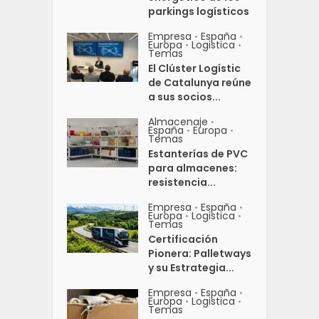
parkings logísticos
Empresa
España
•
•
Europa
Logistica
•
•
Temas
El Clúster Logístic
de Catalunya reúne
a sus socios...
Almacenaje
•
España
Europa
•
•
Temas
Estanterías de PVC
para almacenes:
resistencia...
Empresa
España
•
•
Europa
Logistica
•
•
Temas
Certificación
Pionera: Palletways
y su Estrategia...
Empresa
España
•
•
Europa
Logistica
•
•
Temas